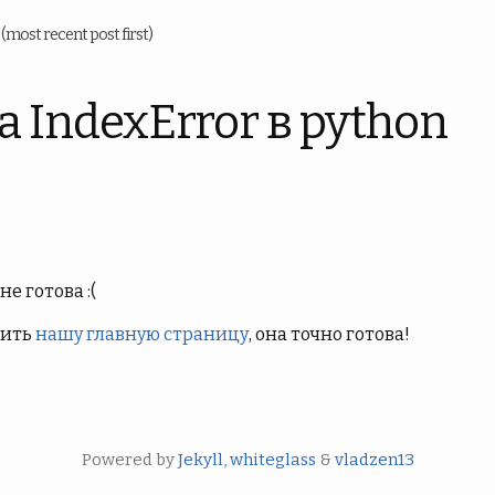
u
(most recent post first)
 IndexError в python
е готова :(
тить
нашу главную страницу
, она точно готова!
Powered by
Jekyll
,
whiteglass
&
vladzen13