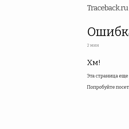
Traceback.r
Ошибка
2 мин
Хм!
Эта страница еще н
Попробуйте посе