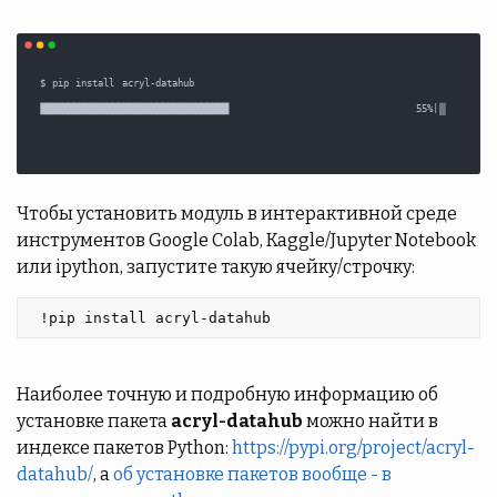
Чтобы установить модуль в интерактивной среде
инструментов Google Colab, Kaggle/Jupyter Notebook
или ipython, запустите такую ячейку/строчку:
 !pip install acryl-datahub 
Наиболее точную и подробную информацию об
установке пакета
acryl-datahub
можно найти в
индексе пакетов Python:
https://pypi.org/project/acryl-
datahub/
, а
об установке пакетов вообще - в