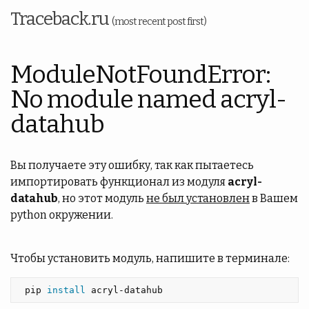
Traceback.ru
(most recent post first)
ModuleNotFoundError:
No module named acryl-
datahub
Вы получаете эту ошибку, так как пытаетесь
импортировать функционал из модуля
acryl-
datahub
, но этот модуль
не был установлен
в Вашем
python окружении.
Чтобы установить модуль, напишите в терминале:
 pip 
install 
acryl-datahub 