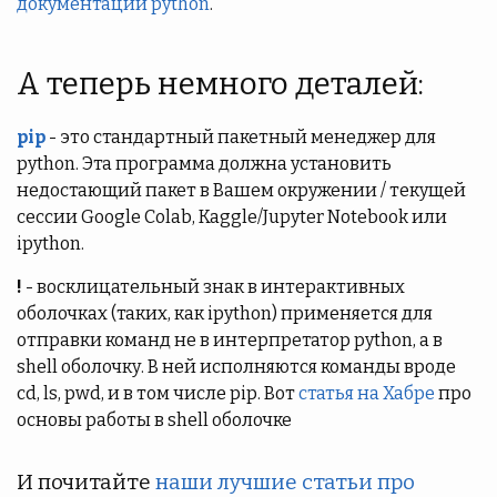
документации python
.
А теперь немного деталей:
pip
- это стандартный пакетный менеджер для
python. Эта программа должна установить
недостающий пакет в Вашем окружении / текущей
сессии Google Colab, Kaggle/Jupyter Notebook или
ipython.
!
- восклицательный знак в интерактивных
оболочках (таких, как ipython) применяется для
отправки команд не в интерпретатор python, а в
shell оболочку. В ней исполняются команды вроде
cd, ls, pwd, и в том числе pip. Вот
статья на Хабре
про
основы работы в shell оболочке
И почитайте
наши лучшие статьи про