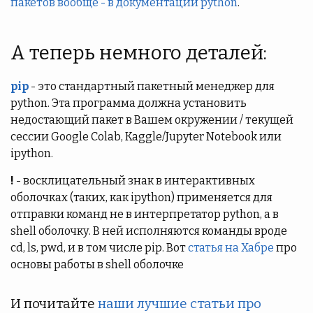
пакетов вообще - в документации python
.
А теперь немного деталей:
pip
- это стандартный пакетный менеджер для
python. Эта программа должна установить
недостающий пакет в Вашем окружении / текущей
сессии Google Colab, Kaggle/Jupyter Notebook или
ipython.
!
- восклицательный знак в интерактивных
оболочках (таких, как ipython) применяется для
отправки команд не в интерпретатор python, а в
shell оболочку. В ней исполняются команды вроде
cd, ls, pwd, и в том числе pip. Вот
статья на Хабре
про
основы работы в shell оболочке
И почитайте
наши лучшие статьи про