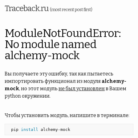
Traceback.ru
(most recent post first)
ModuleNotFoundError:
No module named
alchemy-mock
Вы получаете эту ошибку, так как пытаетесь
импортировать функционал из модуля
alchemy-
mock
, но этот модуль
не был установлен
в Вашем
python окружении.
Чтобы установить модуль, напишите в терминале:
 pip 
install 
alchemy-mock 