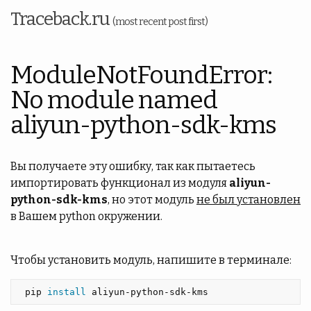
Traceback.ru
(most recent post first)
ModuleNotFoundError:
No module named
aliyun-python-sdk-kms
Вы получаете эту ошибку, так как пытаетесь
импортировать функционал из модуля
aliyun-
python-sdk-kms
, но этот модуль
не был установлен
в Вашем python окружении.
Чтобы установить модуль, напишите в терминале:
 pip 
install 
aliyun-python-sdk-kms 