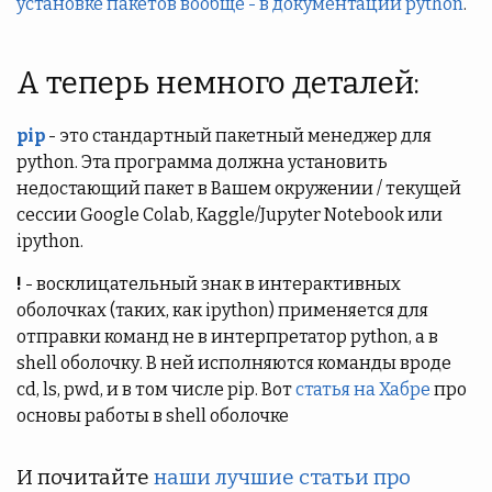
установке пакетов вообще - в документации python
.
А теперь немного деталей:
pip
- это стандартный пакетный менеджер для
python. Эта программа должна установить
недостающий пакет в Вашем окружении / текущей
сессии Google Colab, Kaggle/Jupyter Notebook или
ipython.
!
- восклицательный знак в интерактивных
оболочках (таких, как ipython) применяется для
отправки команд не в интерпретатор python, а в
shell оболочку. В ней исполняются команды вроде
cd, ls, pwd, и в том числе pip. Вот
статья на Хабре
про
основы работы в shell оболочке
И почитайте
наши лучшие статьи про