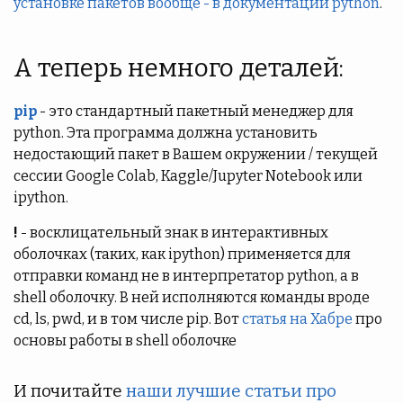
установке пакетов вообще - в документации python
.
А теперь немного деталей:
pip
- это стандартный пакетный менеджер для
python. Эта программа должна установить
недостающий пакет в Вашем окружении / текущей
сессии Google Colab, Kaggle/Jupyter Notebook или
ipython.
!
- восклицательный знак в интерактивных
оболочках (таких, как ipython) применяется для
отправки команд не в интерпретатор python, а в
shell оболочку. В ней исполняются команды вроде
cd, ls, pwd, и в том числе pip. Вот
статья на Хабре
про
основы работы в shell оболочке
И почитайте
наши лучшие статьи про