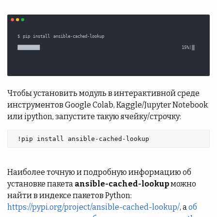
Чтобы установить модуль в интерактивной среде
инструментов Google Colab, Kaggle/Jupyter Notebook
или ipython, запустите такую ячейку/строчку:
 !pip install ansible-cached-lookup 
Наиболее точную и подробную информацию об
установке пакета
ansible-cached-lookup
можно
найти в индексе пакетов Python:
https://pypi.org/project/ansible-cached-lookup/
, а
об