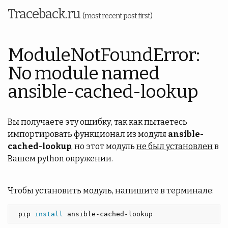
Traceback.ru
(most recent post first)
ModuleNotFoundError:
No module named
ansible-cached-lookup
Вы получаете эту ошибку, так как пытаетесь
импортировать функционал из модуля
ansible-
cached-lookup
, но этот модуль
не был установлен
в
Вашем python окружении.
Чтобы установить модуль, напишите в терминале:
 pip 
install 
ansible-cached-lookup 