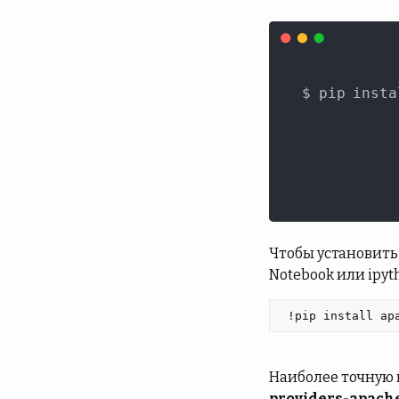
Чтобы установить 
Notebook или ipyt
 !pip install ap
Наиболее точную 
providers-apach