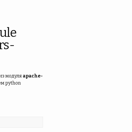
ule
rs-
из модуля
apache-
м python