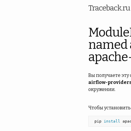
Traceback.r
Module
named a
apache
Вы получаете эту
airflow-provider
окружении.
Чтобы установить
 pip 
install 
apa