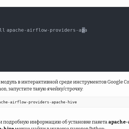
модуль в интерактивной среде инструментов Google Cola
hon, запустите такую ячейку/строчку:
ache-airflow-providers-apache-hive 
и подробную информацию об установке пакета
apache-a
e-hive
можно найти в индексе пакетов Python: