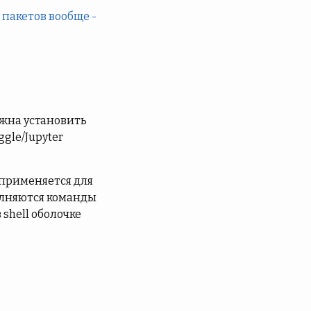
 пакетов вообще -
лжна установить
gle/Jupyter
 применяется для
полняются команды
 shell оболочке