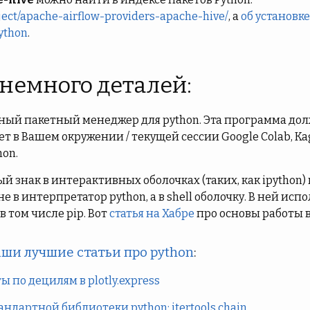
oject/apache-airflow-providers-apache-hive/
, а
об установке
ython
.
 немного деталей:
тный пакетный менеджер для python. Эта программа до
 в Вашем окружении / текущей сессии Google Colab, Kag
hon.
й знак в интерактивных оболочках (таких, как ipython)
е в интерпретатор python, а в shell оболочку. В ней ис
и в том числе pip. Вот
статья на Хабре
про основы работы в
ши лучшие статьи про python
:
 по децилям в plotly.express
андартной библиотеки python: itertools.chain