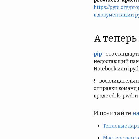
https://pypi.org/pr
в документации p
А теперь
pip
- это стандар
недостающий пакет
Notebook или ipyt
!
- восклицательны
отправки команд н
вроде cd, ls, pwd, 
И почитайте
на
Тепловые карты
Мастерство ст