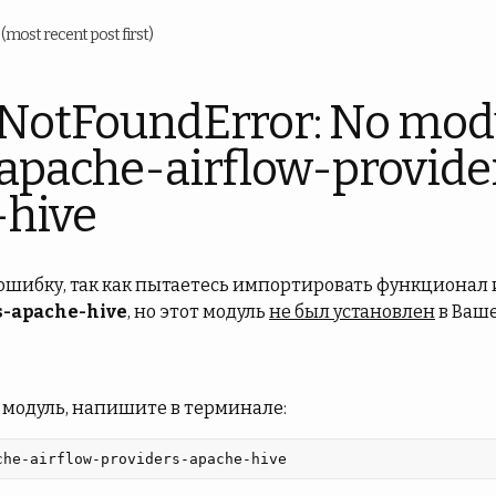
u
(most recent post first)
NotFoundError: No mod
pache-airflow-provide
-hive
 ошибку, так как пытаетесь импортировать функционал 
s-apache-hive
, но этот модуль
не был установлен
в Ваше
 модуль, напишите в терминале:
che-airflow-providers-apache-hive 