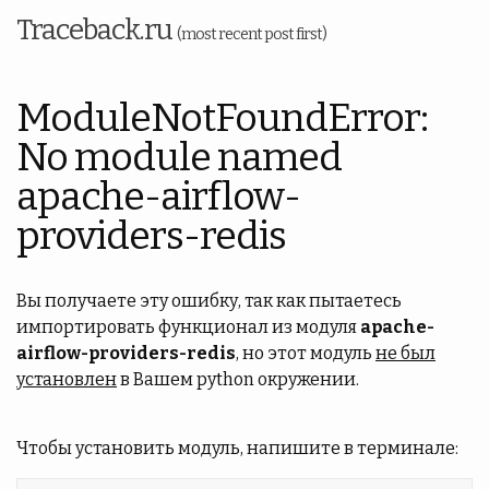
Traceback.ru
(most recent post first)
ModuleNotFoundError:
No module named
apache-airflow-
providers-redis
Вы получаете эту ошибку, так как пытаетесь
импортировать функционал из модуля
apache-
airflow-providers-redis
, но этот модуль
не был
установлен
в Вашем python окружении.
Чтобы установить модуль, напишите в терминале: