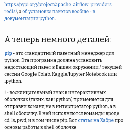
https://pypi.org/project/apache-airflow-providers-
redis/
, а
об установке пакетов вообще - в
документации python
.
А теперь немного деталей:
pip
- это стандартный пакетный менеджер для
python. Эта программа должна установить
недостающий пакет в Вашем окружении / текущей
сессии Google Colab, Kaggle/Jupyter Notebook или
ipython.
!
- восклицательный знак в интерактивных
оболочках (таких, как ipython) применяется для
отправки команд не в интерпретатор python, а в
shell оболочку. В ней исполняются команды вроде
cd, ls, pwd, и в том числе pip. Вот
статья на Хабре
про
основы работы в shell оболочке