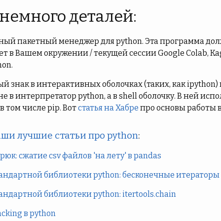
 немного деталей:
тный пакетный менеджер для python. Эта программа до
 в Вашем окружении / текущей сессии Google Colab, Kag
hon.
й знак в интерактивных оболочках (таких, как ipython)
е в интерпретатор python, а в shell оболочку. В ней ис
и в том числе pip. Вот
статья на Хабре
про основы работы в
ши лучшие статьи про python
:
юк: сжатие csv файлов 'на лету' в pandas
андартной библиотеки python: бесконечные итераторы i
андартной библиотеки python: itertools.chain
king в python