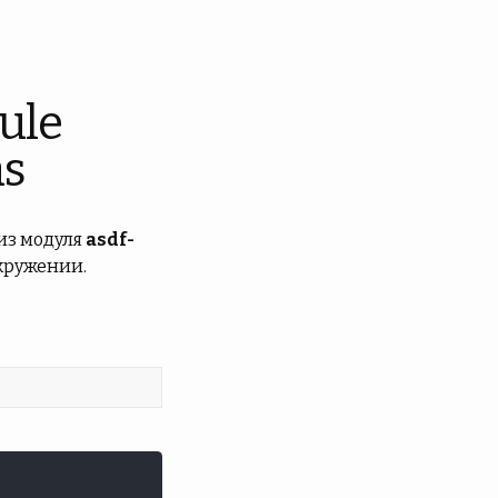
ule
as
из модуля
asdf-
кружении.