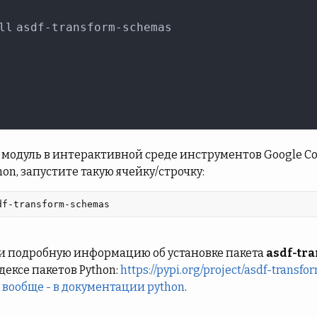
модуль в интерактивной среде инструментов Google Cola
hon, запустите такую ячейку/строчку:
df-transform-schemas 
и подробную информацию об установке пакета
asdf-tr
ексе пакетов Python:
https://pypi.org/project/asdf-transf
 вообще - в документации python
.