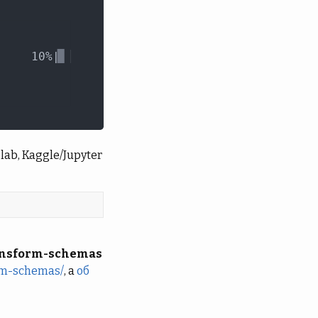
b, Kaggle/Jupyter
ansform-schemas
orm-schemas/
, а
об