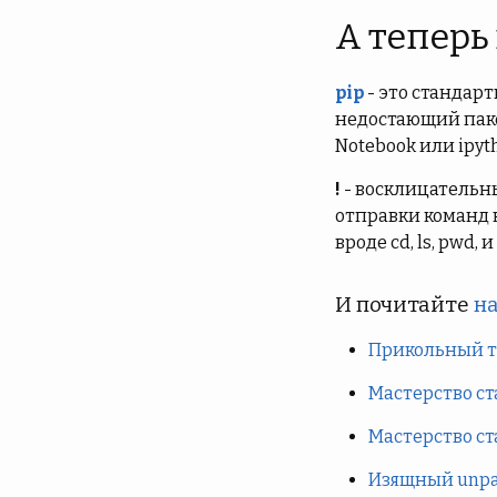
А теперь
pip
- это стандар
недостающий пакет
Notebook или ipyt
!
- восклицательны
отправки команд н
вроде cd, ls, pwd, 
И почитайте
на
Прикольный тр
Мастерство ст
Мастерство ст
Изящный unpac