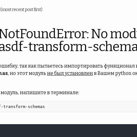
u
(most recent post first)
NotFoundError: No mod
asdf-transform-schem
 ошибку, так как пытаетесь импортировать функционал 
mas
, но этот модуль
не был установлен
в Вашем python о
 модуль, напишите в терминале:
f-transform-schemas 