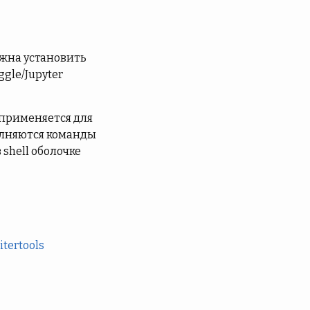
лжна установить
gle/Jupyter
 применяется для
полняются команды
 shell оболочке
tertools