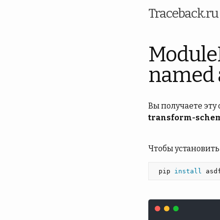
Traceback.r
Module
named 
Вы получаете эту
transform-sche
Чтобы установить
 pip 
install 
asd