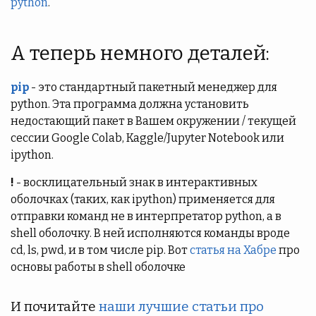
python
.
А теперь немного деталей:
pip
- это стандартный пакетный менеджер для
python. Эта программа должна установить
недостающий пакет в Вашем окружении / текущей
сессии Google Colab, Kaggle/Jupyter Notebook или
ipython.
!
- восклицательный знак в интерактивных
оболочках (таких, как ipython) применяется для
отправки команд не в интерпретатор python, а в
shell оболочку. В ней исполняются команды вроде
cd, ls, pwd, и в том числе pip. Вот
статья на Хабре
про
основы работы в shell оболочке
И почитайте
наши лучшие статьи про