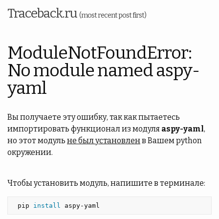
Traceback.ru
(most recent post first)
ModuleNotFoundError:
No module named aspy-
yaml
Вы получаете эту ошибку, так как пытаетесь
импортировать функционал из модуля
aspy-yaml
,
но этот модуль
не был установлен
в Вашем python
окружении.
Чтобы установить модуль, напишите в терминале:
 pip 
install 
aspy-yaml 