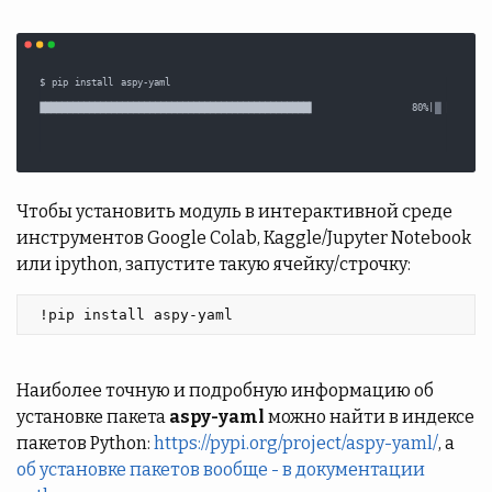
Чтобы установить модуль в интерактивной среде
инструментов Google Colab, Kaggle/Jupyter Notebook
или ipython, запустите такую ячейку/строчку:
 !pip install aspy-yaml 
Наиболее точную и подробную информацию об
установке пакета
aspy-yaml
можно найти в индексе
пакетов Python:
https://pypi.org/project/aspy-yaml/
, а
об установке пакетов вообще - в документации