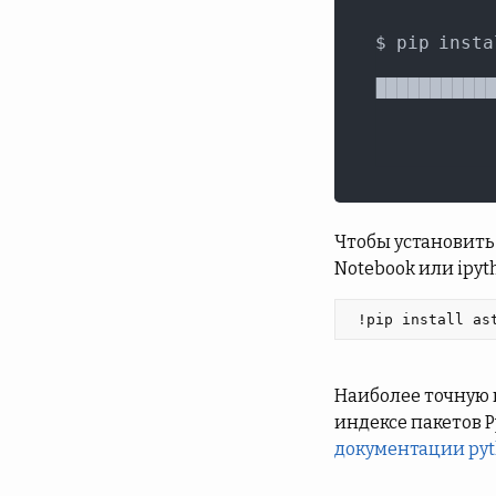
Чтобы установить 
Notebook или ipyt
 !pip install as
Наиболее точную 
индексе пакетов P
документации py