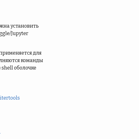
лжна установить
gle/Jupyter
 применяется для
полняются команды
 shell оболочке
tertools
y