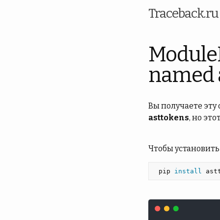
Traceback.r
Module
named 
Вы получаете эту
asttokens
, но эт
Чтобы установить
 pip 
install 
ast