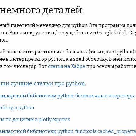
 немного деталей:
тный пакетный менеджер для python. Эта программа до
 в Вашем окружении / текущей сессии Google Colab, Kag
hon.
й знак в интерактивных оболочках (таких, как ipython)
е в интерпретатор python, а в shell оболочку. В ней ис
и в том числе pip. Вот
статья на Хабре
про основы работы в
ши лучшие статьи про python
:
андартной библиотеки python: бесконечные итераторы i
king в python
 по децилям в plotly.express
андартной библиотеки python: functools.cached_propert