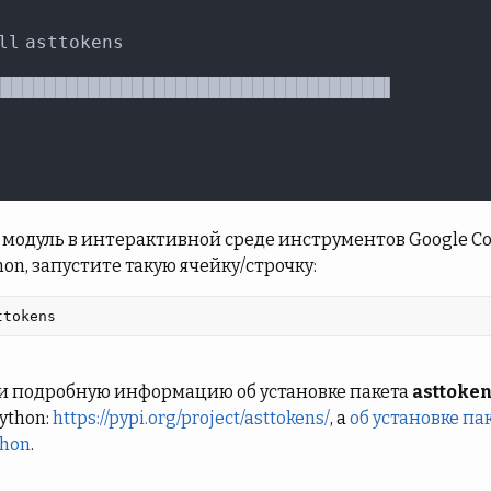
модуль в интерактивной среде инструментов Google Cola
hon, запустите такую ячейку/строчку:
ttokens 
и подробную информацию об установке пакета
asttoke
ython:
https://pypi.org/project/asttokens/
, а
об установке па
thon
.