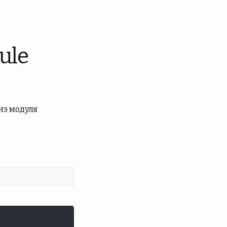
ule
из модуля