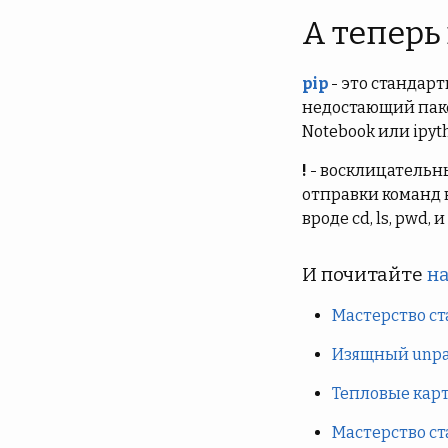
А теперь
pip
- это стандар
недостающий пакет
Notebook или ipyt
!
- восклицательны
отправки команд н
вроде cd, ls, pwd, 
И почитайте
на
Мастерство ст
Изящный unpac
Тепловые карты
Мастерство ст