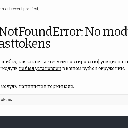
u
(most recent post first)
NotFoundError: No mod
asttokens
 ошибку, так как пытаетесь импортировать функционал 
от модуль
не был установлен
в Вашем python окружении.
 модуль, напишите в терминале:
tokens 