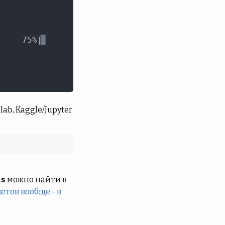
b, Kaggle/Jupyter
ns
можно найти в
кетов вообще - в