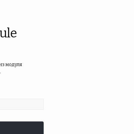
ule
из модуля
.