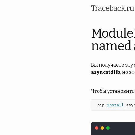
Traceback.r
Module
named a
Вы получаете эту
asyncstdlib
, но э
Чтобы установить
 pip 
install 
asy