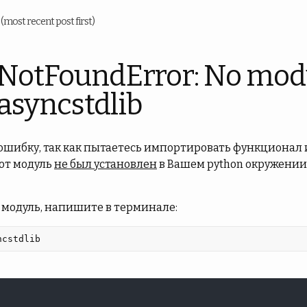
u
(most recent post first)
NotFoundError: No mod
syncstdlib
 ошибку, так как пытаетесь импортировать функционал 
тот модуль
не был установлен
в Вашем python окружении
 модуль, напишите в терминале:
ncstdlib 