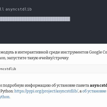
модуль в интерактивной среде инструментов Google Cola
hon, запустите такую ячейку/строчку:
yncstdlib 
и подробную информацию об установке пакета
asyncstd
 Python:
https://pypi.org/project/asyncstdlib/
, а
об установке
ython
.