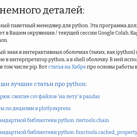
 немного деталей:
тный пакетный менеджер для python. Эта программа до
 в Вашем окружении / текущей сессии Google Colab, Kag
hon.
й знак в интерактивных оболочках (таких, как ipython)
е в интерпретатор python, а в shell оболочку. В ней ис
и в том числе pip. Вот
статья на Хабре
про основы работы в
ши лучшие статьи про python
:
юк: сжатие csv файлов 'на лету' в pandas
 по децилям в plotly.express
андартной библиотеки python: itertools.chain
андартной библиотеки python: functools.cached_propert