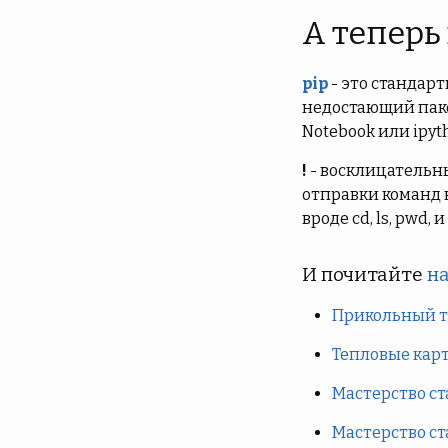
А теперь
pip
- это стандар
недостающий пакет
Notebook или ipyt
!
- восклицательны
отправки команд н
вроде cd, ls, pwd, 
И почитайте
на
Прикольный тр
Тепловые карты
Мастерство ст
Мастерство ст