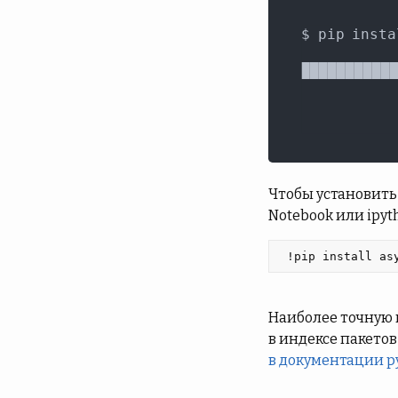
Чтобы установить 
Notebook или ipyt
 !pip install as
Наиболее точную 
в индексе пакетов
в документации p