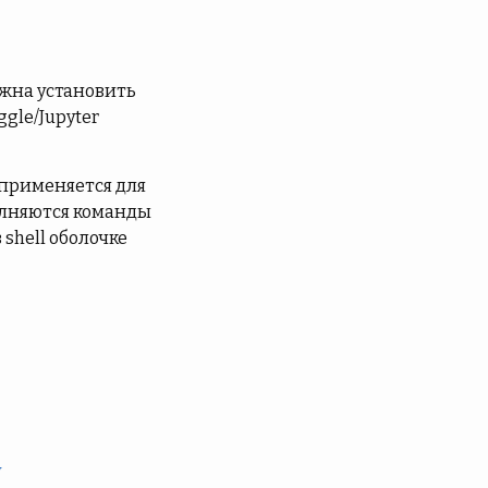
лжна установить
gle/Jupyter
 применяется для
полняются команды
 shell оболочке
y