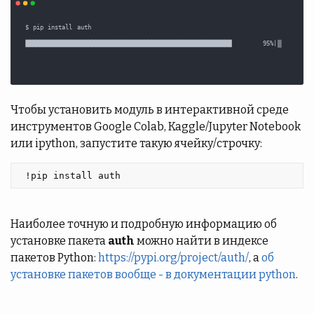
Чтобы установить модуль в интерактивной среде
инструментов Google Colab, Kaggle/Jupyter Notebook
или ipython, запустите такую ячейку/строчку:
 !pip install auth 
Наиболее точную и подробную информацию об
установке пакета
auth
можно найти в индексе
пакетов Python:
https://pypi.org/project/auth/
, а
об
установке пакетов вообще - в документации python
.