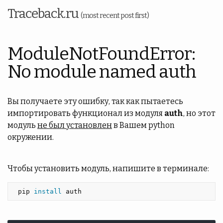
Traceback.ru
(most recent post first)
ModuleNotFoundError:
No module named auth
Вы получаете эту ошибку, так как пытаетесь
импортировать функционал из модуля
auth
, но этот
модуль
не был установлен
в Вашем python
окружении.
Чтобы установить модуль, напишите в терминале:
 pip 
install 
auth 