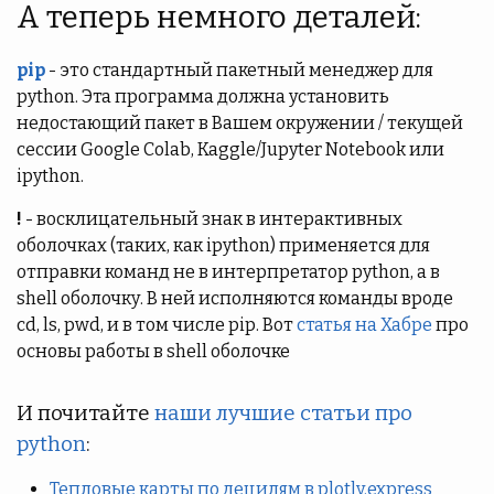
А теперь немного деталей:
pip
- это стандартный пакетный менеджер для
python. Эта программа должна установить
недостающий пакет в Вашем окружении / текущей
сессии Google Colab, Kaggle/Jupyter Notebook или
ipython.
!
- восклицательный знак в интерактивных
оболочках (таких, как ipython) применяется для
отправки команд не в интерпретатор python, а в
shell оболочку. В ней исполняются команды вроде
cd, ls, pwd, и в том числе pip. Вот
статья на Хабре
про
основы работы в shell оболочке
И почитайте
наши лучшие статьи про
python
:
Тепловые карты по децилям в plotly.express