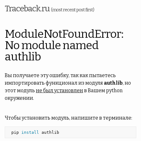
Traceback.ru
(most recent post first)
ModuleNotFoundError:
No module named
authlib
Вы получаете эту ошибку, так как пытаетесь
импортировать функционал из модуля
authlib
, но
этот модуль
не был установлен
в Вашем python
окружении.
Чтобы установить модуль, напишите в терминале:
 pip 
install 
authlib 