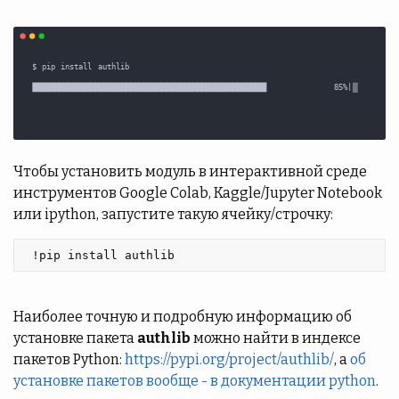
Чтобы установить модуль в интерактивной среде
инструментов Google Colab, Kaggle/Jupyter Notebook
или ipython, запустите такую ячейку/строчку:
 !pip install authlib 
Наиболее точную и подробную информацию об
установке пакета
authlib
можно найти в индексе
пакетов Python:
https://pypi.org/project/authlib/
, а
об
установке пакетов вообще - в документации python
.