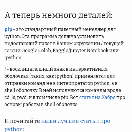
А теперь немного деталей:
pip
- это стандартный пакетный менеджер для
python. Эта программа должна установить
недостающий пакет в Вашем окружении / текущей
сессии Google Colab, Kaggle/Jupyter Notebook или
ipython.
!
- восклицательный знак в интерактивных
оболочках (таких, как ipython) применяется для
отправки команд не в интерпретатор python, а в
shell оболочку. В ней исполняются команды вроде
cd, ls, pwd, и в том числе pip. Вот
статья на Хабре
про
основы работы в shell оболочке
И почитайте
наши лучшие статьи про
python
: