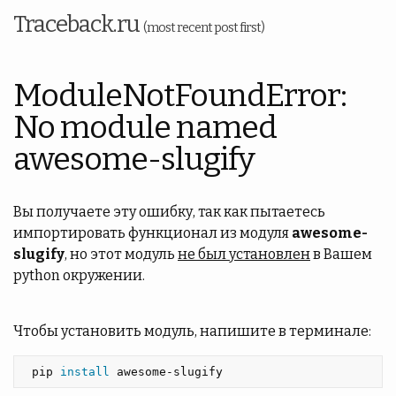
Traceback.ru
(most recent post first)
ModuleNotFoundError:
No module named
awesome-slugify
Вы получаете эту ошибку, так как пытаетесь
импортировать функционал из модуля
awesome-
slugify
, но этот модуль
не был установлен
в Вашем
python окружении.
Чтобы установить модуль, напишите в терминале:
 pip 
install 
awesome-slugify 