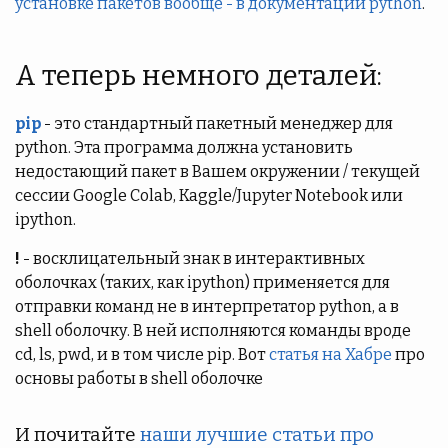
установке пакетов вообще - в документации python
.
А теперь немного деталей:
pip
- это стандартный пакетный менеджер для
python. Эта программа должна установить
недостающий пакет в Вашем окружении / текущей
сессии Google Colab, Kaggle/Jupyter Notebook или
ipython.
!
- восклицательный знак в интерактивных
оболочках (таких, как ipython) применяется для
отправки команд не в интерпретатор python, а в
shell оболочку. В ней исполняются команды вроде
cd, ls, pwd, и в том числе pip. Вот
статья на Хабре
про
основы работы в shell оболочке
И почитайте
наши лучшие статьи про