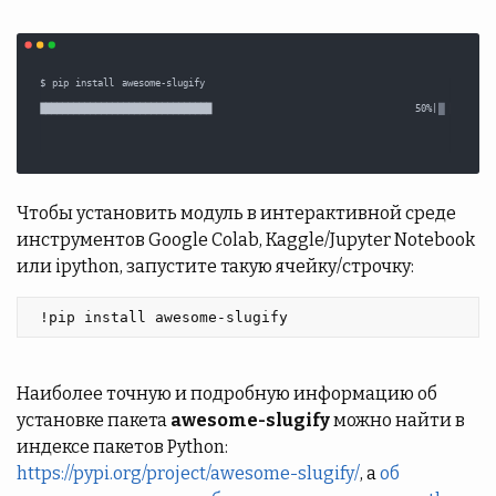
Чтобы установить модуль в интерактивной среде
инструментов Google Colab, Kaggle/Jupyter Notebook
или ipython, запустите такую ячейку/строчку:
 !pip install awesome-slugify 
Наиболее точную и подробную информацию об
установке пакета
awesome-slugify
можно найти в
индексе пакетов Python:
https://pypi.org/project/awesome-slugify/
, а
об