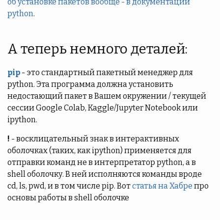
об установке пакетов вообще - в документации
python
.
А теперь немного деталей:
pip
- это стандартный пакетный менеджер для
python. Эта программа должна установить
недостающий пакет в Вашем окружении / текущей
сессии Google Colab, Kaggle/Jupyter Notebook или
ipython.
!
- восклицательный знак в интерактивных
оболочках (таких, как ipython) применяется для
отправки команд не в интерпретатор python, а в
shell оболочку. В ней исполняются команды вроде
cd, ls, pwd, и в том числе pip. Вот
статья на Хабре
про
основы работы в shell оболочке