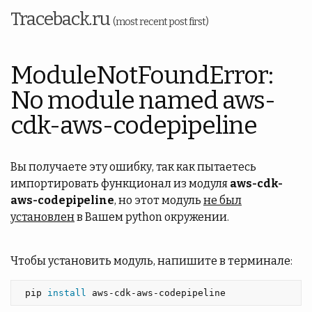
Traceback.ru
(most recent post first)
ModuleNotFoundError:
No module named aws-
cdk-aws-codepipeline
Вы получаете эту ошибку, так как пытаетесь
импортировать функционал из модуля
aws-cdk-
aws-codepipeline
, но этот модуль
не был
установлен
в Вашем python окружении.
Чтобы установить модуль, напишите в терминале:
 pip 
install 
aws-cdk-aws-codepipeline 