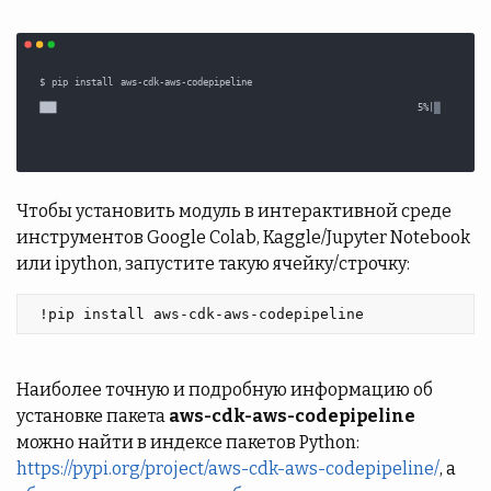
Чтобы установить модуль в интерактивной среде
инструментов Google Colab, Kaggle/Jupyter Notebook
или ipython, запустите такую ячейку/строчку:
 !pip install aws-cdk-aws-codepipeline 
Наиболее точную и подробную информацию об
установке пакета
aws-cdk-aws-codepipeline
можно найти в индексе пакетов Python:
https://pypi.org/project/aws-cdk-aws-codepipeline/
, а