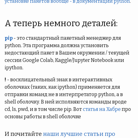
установке пакетов вообще - в документации python
.
А теперь немного деталей:
pip
- это стандартный пакетный менеджер для
python. Эта программа должна установить
недостающий пакет в Вашем окружении / текущей
сессии Google Colab, Kaggle/Jupyter Notebook или
ipython.
!
- восклицательный знак в интерактивных
оболочках (таких, как ipython) применяется для
отправки команд не в интерпретатор python, а в
shell оболочку. В ней исполняются команды вроде
cd, ls, pwd, и в том числе pip. Вот
статья на Хабре
про
основы работы в shell оболочке
И почитайте
наши лучшие статьи про