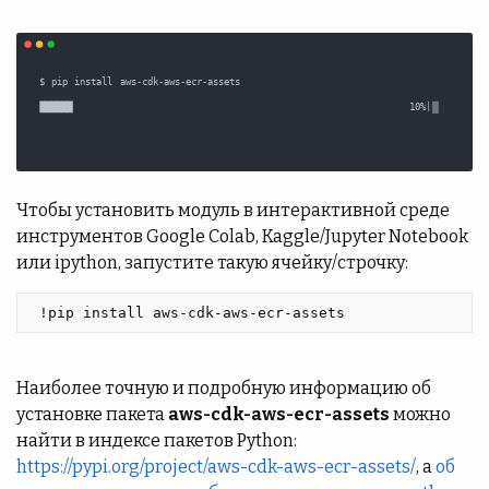
Чтобы установить модуль в интерактивной среде
инструментов Google Colab, Kaggle/Jupyter Notebook
или ipython, запустите такую ячейку/строчку:
 !pip install aws-cdk-aws-ecr-assets 
Наиболее точную и подробную информацию об
установке пакета
aws-cdk-aws-ecr-assets
можно
найти в индексе пакетов Python:
https://pypi.org/project/aws-cdk-aws-ecr-assets/
, а
об