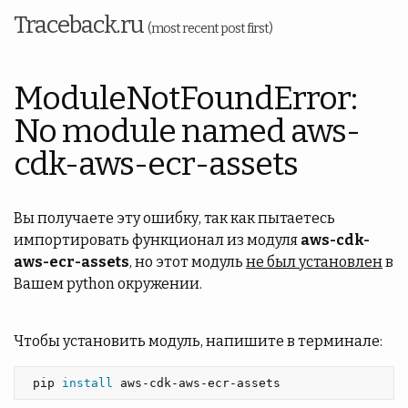
Traceback.ru
(most recent post first)
ModuleNotFoundError:
No module named aws-
cdk-aws-ecr-assets
Вы получаете эту ошибку, так как пытаетесь
импортировать функционал из модуля
aws-cdk-
aws-ecr-assets
, но этот модуль
не был установлен
в
Вашем python окружении.
Чтобы установить модуль, напишите в терминале:
 pip 
install 
aws-cdk-aws-ecr-assets 