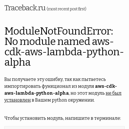
Traceback.ru
(most recent post first)
ModuleNotFoundError:
No module named aws-
cdk-aws-lambda-python-
alpha
Вы получаете эту ошибку, так как пытаетесь
импортировать функционал из модуля
aws-cdk-
aws-lambda-python-alpha
, но этот модуль
не был
установлен
в Вашем python окружении.
Чтобы установить модуль, напишите в терминале: