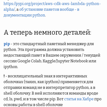
https://pypi.org/project/aws-cdk-aws-lambda-python-
alpha/
, а
об установке пакетов вообще - в
документации python
.
А теперь немного деталей:
pip
- это стандартный пакетный менеджер для
python. Эта программа должна установить
недостающий пакет в Вашем окружении / текущей
сессии Google Colab, Kaggle/Jupyter Notebook или
ipython.
!
- восклицательный знак в интерактивных
оболочках (таких, как ipython) применяется для
отправки команд не в интерпретатор python, а в
shell оболочку. В ней исполняются команды вроде
cd, ls, pwd, и в том числе pip. Вот
статья на Хабре
про
основы работы в shell оболочке