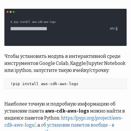
Чтобы установить модуль в интерактивной среде
инструментов Google Colab, Kaggle/Jupyter Notebook
или ipython, запустите такую ячейку/строчку:
 !pip install aws-cdk-aws-logs 
Наиболее точную и подробную информацию об
установке пакета
aws-cdk-aws-logs
можно найти в
индексе пакетов Python:
https://pypi.org/project/aws-
cdk-aws-logs/
, а
об установке пакетов вообще - в