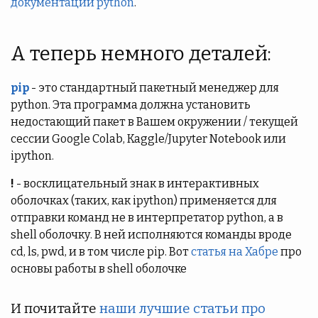
документации python
.
А теперь немного деталей:
pip
- это стандартный пакетный менеджер для
python. Эта программа должна установить
недостающий пакет в Вашем окружении / текущей
сессии Google Colab, Kaggle/Jupyter Notebook или
ipython.
!
- восклицательный знак в интерактивных
оболочках (таких, как ipython) применяется для
отправки команд не в интерпретатор python, а в
shell оболочку. В ней исполняются команды вроде
cd, ls, pwd, и в том числе pip. Вот
статья на Хабре
про
основы работы в shell оболочке
И почитайте
наши лучшие статьи про