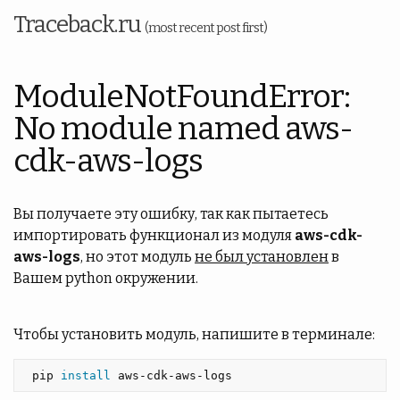
Traceback.ru
(most recent post first)
ModuleNotFoundError:
No module named aws-
cdk-aws-logs
Вы получаете эту ошибку, так как пытаетесь
импортировать функционал из модуля
aws-cdk-
aws-logs
, но этот модуль
не был установлен
в
Вашем python окружении.
Чтобы установить модуль, напишите в терминале:
 pip 
install 
aws-cdk-aws-logs 