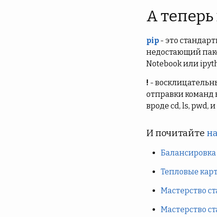
А теперь
pip
- это стандар
недостающий пакет
Notebook или ipyt
!
- восклицательны
отправки команд н
вроде cd, ls, pwd, 
И почитайте
на
Балансировка 
Тепловые карты
Мастерство ст
Мастерство ст