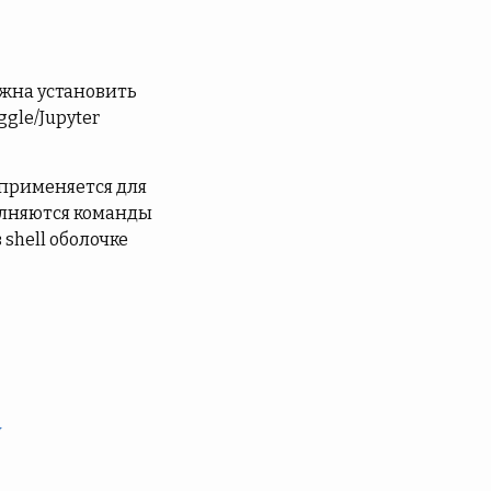
лжна установить
gle/Jupyter
 применяется для
полняются команды
 shell оболочке
y