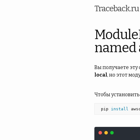
Traceback.r
Module
named a
Вы получаете эту
local
, но этот мод
Чтобы установить
 pip 
install 
aws