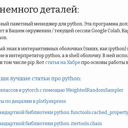
 немного деталей:
тный пакетный менеджер для python. Эта программа до
 в Вашем окружении / текущей сессии Google Colab, Kag
hon.
й знак в интерактивных оболочках (таких, как ipython)
е в интерпретатор python, а в shell оболочку. В ней ис
и в том числе pip. Вот
статья на Хабре
про основы работы в
ши лучшие статьи про python
:
классов в pytorch с помощью WeightedRandomSampler
 по децилям в plotly.express
андартной библиотеки python: functools.cached_propert
андартной библиотеки python: itertools.chain