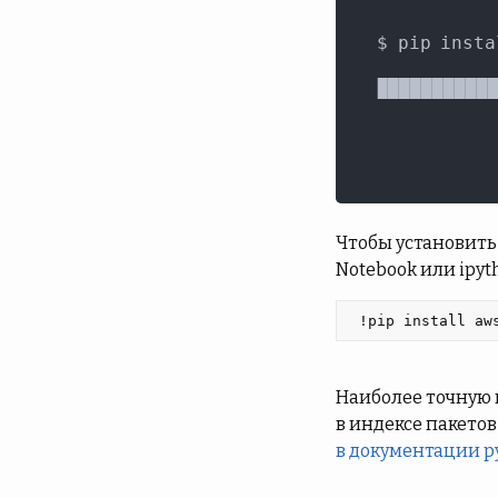
Чтобы установить 
Notebook или ipyt
 !pip install aw
Наиболее точную 
в индексе пакетов
в документации p