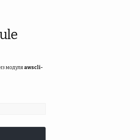
ule
из модуля
awscli-