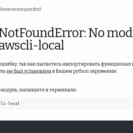
u
(most recent post first)
NotFoundError: No mod
wscli-local
 ошибку, так как пытаетесь импортировать функционал 
уль
не был установлен
в Вашем python окружении.
 модуль, напишите в терминале:
cli-local 