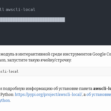
модуль в интерактивной среде инструментов Google Cola
hon, запустите такую ячейку/строчку:
scli-local 
и подробную информацию об установке пакета
awscli-l
 Python:
https://pypi.org/project/awscli-local/
, а
об установке
ython
.