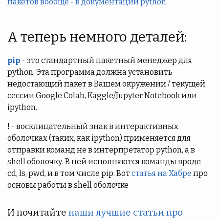
пакетов вообще - в документации python
.
А теперь немного деталей:
pip
- это стандартный пакетный менеджер для
python. Эта программа должна установить
недостающий пакет в Вашем окружении / текущей
сессии Google Colab, Kaggle/Jupyter Notebook или
ipython.
!
- восклицательный знак в интерактивных
оболочках (таких, как ipython) применяется для
отправки команд не в интерпретатор python, а в
shell оболочку. В ней исполняются команды вроде
cd, ls, pwd, и в том числе pip. Вот
статья на Хабре
про
основы работы в shell оболочке
И почитайте
наши лучшие статьи про