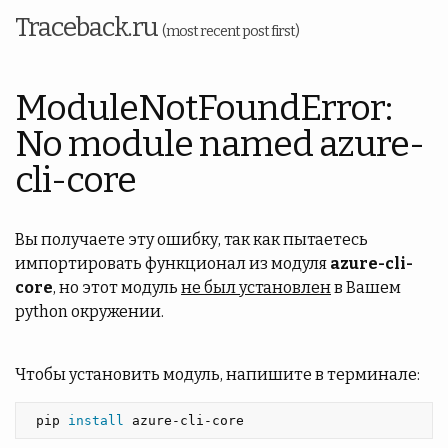
Traceback.ru
(most recent post first)
ModuleNotFoundError:
No module named azure-
cli-core
Вы получаете эту ошибку, так как пытаетесь
импортировать функционал из модуля
azure-cli-
core
, но этот модуль
не был установлен
в Вашем
python окружении.
Чтобы установить модуль, напишите в терминале:
 pip 
install 
azure-cli-core 