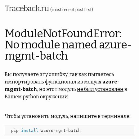
Traceback.ru
(most recent post first)
ModuleNotFoundError:
No module named azure-
mgmt-batch
Вы получаете эту ошибку, так как пытаетесь
импортировать функционал из модуля
azure-
mgmt-batch
, но этот модуль
не был установлен
в
Вашем python окружении.
Чтобы установить модуль, напишите в терминале:
 pip 
install 
azure-mgmt-batch 