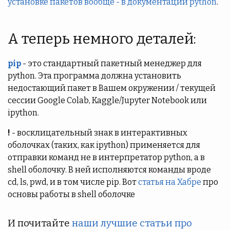
установке пакетов вообще - в документации python
.
А теперь немного деталей:
pip
- это стандартный пакетный менеджер для
python. Эта программа должна установить
недостающий пакет в Вашем окружении / текущей
сессии Google Colab, Kaggle/Jupyter Notebook или
ipython.
!
- восклицательный знак в интерактивных
оболочках (таких, как ipython) применяется для
отправки команд не в интерпретатор python, а в
shell оболочку. В ней исполняются команды вроде
cd, ls, pwd, и в том числе pip. Вот
статья на Хабре
про
основы работы в shell оболочке
И почитайте
наши лучшие статьи про