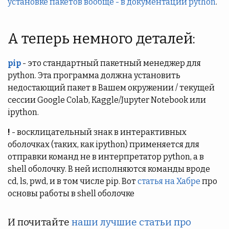
установке пакетов вообще - в документации python
.
А теперь немного деталей:
pip
- это стандартный пакетный менеджер для
python. Эта программа должна установить
недостающий пакет в Вашем окружении / текущей
сессии Google Colab, Kaggle/Jupyter Notebook или
ipython.
!
- восклицательный знак в интерактивных
оболочках (таких, как ipython) применяется для
отправки команд не в интерпретатор python, а в
shell оболочку. В ней исполняются команды вроде
cd, ls, pwd, и в том числе pip. Вот
статья на Хабре
про
основы работы в shell оболочке
И почитайте
наши лучшие статьи про