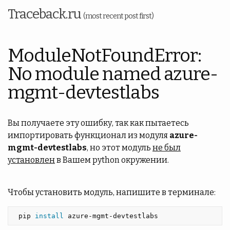
Traceback.ru
(most recent post first)
ModuleNotFoundError:
No module named azure-
mgmt-devtestlabs
Вы получаете эту ошибку, так как пытаетесь
импортировать функционал из модуля
azure-
mgmt-devtestlabs
, но этот модуль
не был
установлен
в Вашем python окружении.
Чтобы установить модуль, напишите в терминале:
 pip 
install 
azure-mgmt-devtestlabs 