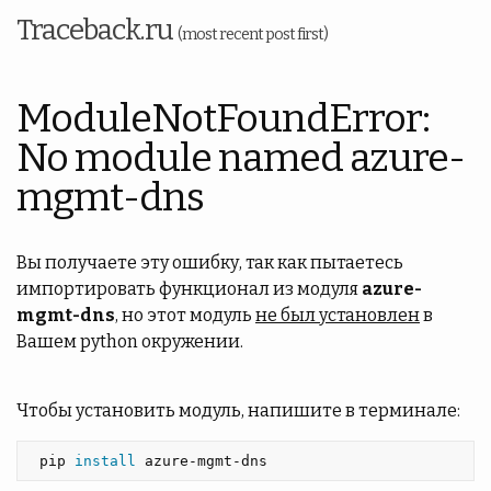
Traceback.ru
(most recent post first)
ModuleNotFoundError:
No module named azure-
mgmt-dns
Вы получаете эту ошибку, так как пытаетесь
импортировать функционал из модуля
azure-
mgmt-dns
, но этот модуль
не был установлен
в
Вашем python окружении.
Чтобы установить модуль, напишите в терминале:
 pip 
install 
azure-mgmt-dns 