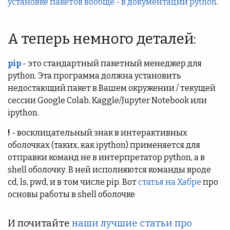
установке пакетов вообще - в документации python
.
А теперь немного деталей:
pip
- это стандартный пакетный менеджер для
python. Эта программа должна установить
недостающий пакет в Вашем окружении / текущей
сессии Google Colab, Kaggle/Jupyter Notebook или
ipython.
!
- восклицательный знак в интерактивных
оболочках (таких, как ipython) применяется для
отправки команд не в интерпретатор python, а в
shell оболочку. В ней исполняются команды вроде
cd, ls, pwd, и в том числе pip. Вот
статья на Хабре
про
основы работы в shell оболочке
И почитайте
наши лучшие статьи про