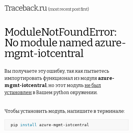
Traceback.ru
(most recent post first)
ModuleNotFoundError:
No module named azure-
mgmt-iotcentral
Вы получаете эту ошибку, так как пытаетесь
импортировать функционал из модуля
azure-
mgmt-iotcentral
, но этот модуль
не был
установлен
в Вашем python окружении.
Чтобы установить модуль, напишите в терминале:
 pip 
install 
azure-mgmt-iotcentral 