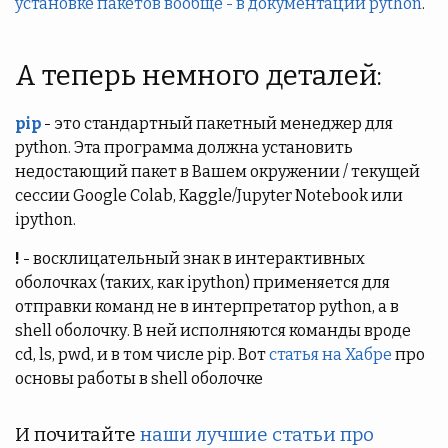
установке пакетов вообще - в документации python
.
А теперь немного деталей:
pip
- это стандартный пакетный менеджер для
python. Эта программа должна установить
недостающий пакет в Вашем окружении / текущей
сессии Google Colab, Kaggle/Jupyter Notebook или
ipython.
!
- восклицательный знак в интерактивных
оболочках (таких, как ipython) применяется для
отправки команд не в интерпретатор python, а в
shell оболочку. В ней исполняются команды вроде
cd, ls, pwd, и в том числе pip. Вот
статья на Хабре
про
основы работы в shell оболочке
И почитайте
наши лучшие статьи про