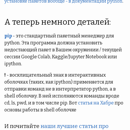
установке пакетов вообще - в документации python
.
А теперь немного деталей:
pip
- это стандартный пакетный менеджер для
python. Эта программа должна установить
недостающий пакет в Вашем окружении / текущей
сессии Google Colab, Kaggle/Jupyter Notebook или
ipython.
!
- восклицательный знак в интерактивных
оболочках (таких, как ipython) применяется для
отправки команд не в интерпретатор python, а в
shell оболочку. В ней исполняются команды вроде
cd, ls, pwd, и в том числе pip. Вот
статья на Хабре
про
основы работы в shell оболочке
И почитайте
наши лучшие статьи про