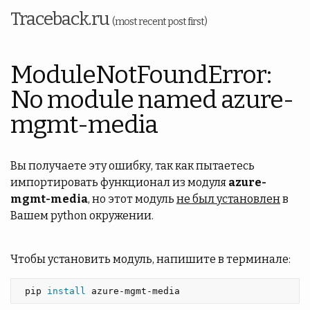
Traceback.ru
(most recent post first)
ModuleNotFoundError:
No module named azure-
mgmt-media
Вы получаете эту ошибку, так как пытаетесь
импортировать функционал из модуля
azure-
mgmt-media
, но этот модуль
не был установлен
в
Вашем python окружении.
Чтобы установить модуль, напишите в терминале:
 pip 
install 
azure-mgmt-media 