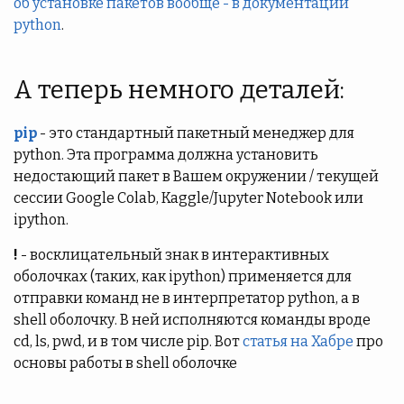
об установке пакетов вообще - в документации
python
.
А теперь немного деталей:
pip
- это стандартный пакетный менеджер для
python. Эта программа должна установить
недостающий пакет в Вашем окружении / текущей
сессии Google Colab, Kaggle/Jupyter Notebook или
ipython.
!
- восклицательный знак в интерактивных
оболочках (таких, как ipython) применяется для
отправки команд не в интерпретатор python, а в
shell оболочку. В ней исполняются команды вроде
cd, ls, pwd, и в том числе pip. Вот
статья на Хабре
про
основы работы в shell оболочке