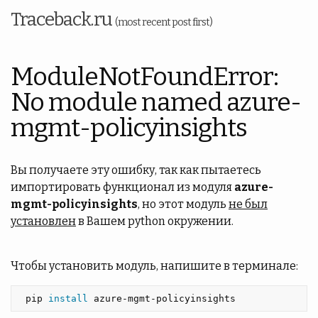
Traceback.ru
(most recent post first)
ModuleNotFoundError:
No module named azure-
mgmt-policyinsights
Вы получаете эту ошибку, так как пытаетесь
импортировать функционал из модуля
azure-
mgmt-policyinsights
, но этот модуль
не был
установлен
в Вашем python окружении.
Чтобы установить модуль, напишите в терминале:
 pip 
install 
azure-mgmt-policyinsights 