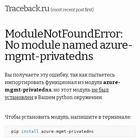
Traceback.ru
(most recent post first)
ModuleNotFoundError:
No module named azure-
mgmt-privatedns
Вы получаете эту ошибку, так как пытаетесь
импортировать функционал из модуля
azure-
mgmt-privatedns
, но этот модуль
не был
установлен
в Вашем python окружении.
Чтобы установить модуль, напишите в терминале:
 pip 
install 
azure-mgmt-privatedns 