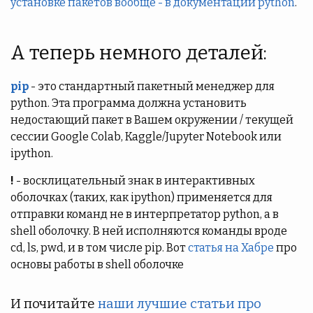
установке пакетов вообще - в документации python
.
А теперь немного деталей:
pip
- это стандартный пакетный менеджер для
python. Эта программа должна установить
недостающий пакет в Вашем окружении / текущей
сессии Google Colab, Kaggle/Jupyter Notebook или
ipython.
!
- восклицательный знак в интерактивных
оболочках (таких, как ipython) применяется для
отправки команд не в интерпретатор python, а в
shell оболочку. В ней исполняются команды вроде
cd, ls, pwd, и в том числе pip. Вот
статья на Хабре
про
основы работы в shell оболочке
И почитайте
наши лучшие статьи про