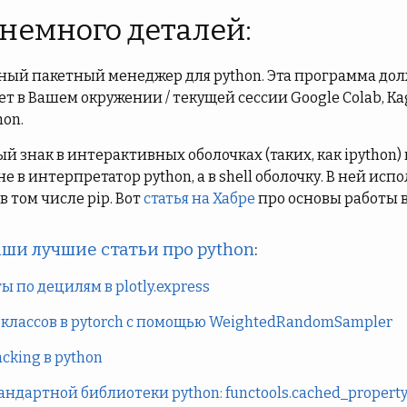
 немного деталей:
тный пакетный менеджер для python. Эта программа до
 в Вашем окружении / текущей сессии Google Colab, Kag
hon.
й знак в интерактивных оболочках (таких, как ipython)
е в интерпретатор python, а в shell оболочку. В ней ис
и в том числе pip. Вот
статья на Хабре
про основы работы в
ши лучшие статьи про python
:
 по децилям в plotly.express
классов в pytorch с помощью WeightedRandomSampler
king в python
андартной библиотеки python: functools.cached_propert