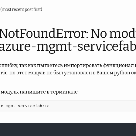
u
(most recent post first)
NotFoundError: No mod
azure-mgmt-servicefab
 ошибку, так как пытаетесь импортировать функционал 
ric
, но этот модуль
не был установлен
в Вашем python о
 модуль, напишите в терминале:
re-mgmt-servicefabric 