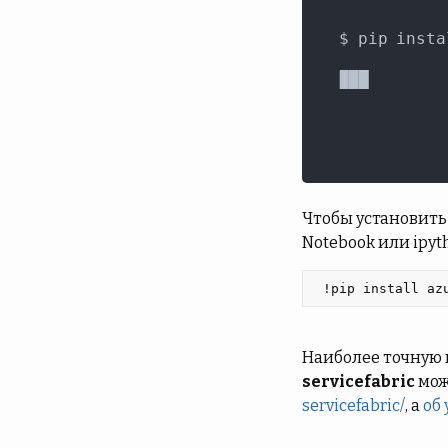
Чтобы установить 
Notebook или ipyt
 !pip install az
Наиболее точную 
servicefabric
мож
servicefabric/
, а
об