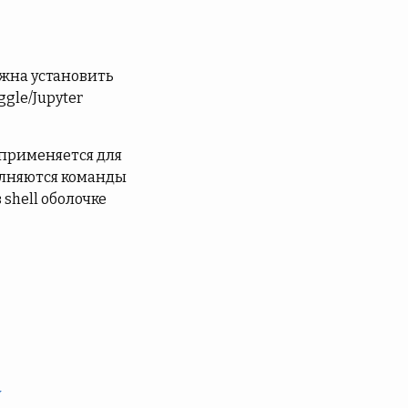
лжна установить
gle/Jupyter
 применяется для
полняются команды
 shell оболочке
y