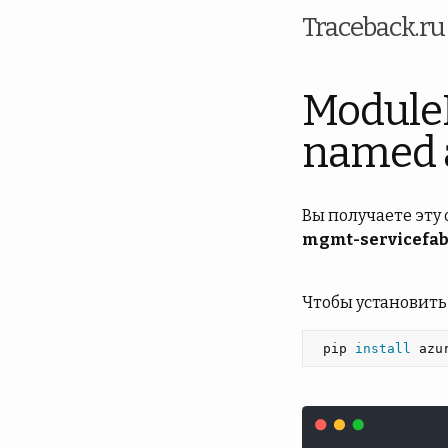
Traceback.r
Module
named 
Вы получаете эту
mgmt-servicefab
Чтобы установить
 pip 
install 
azu