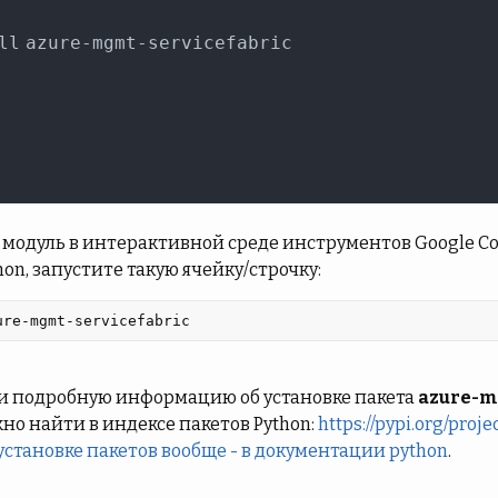
модуль в интерактивной среде инструментов Google Cola
hon, запустите такую ячейку/строчку:
ure-mgmt-servicefabric 
и подробную информацию об установке пакета
azure-m
но найти в индексе пакетов Python:
https://pypi.org/pro
 установке пакетов вообще - в документации python
.