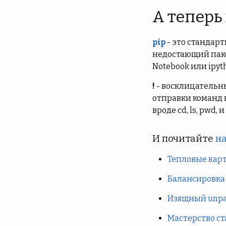
А теперь
pip
- это стандар
недостающий пакет
Notebook или ipyt
!
- восклицательны
отправки команд н
вроде cd, ls, pwd, 
И почитайте
на
Тепловые карты
Балансировка 
Изящный unpac
Мастерство ст