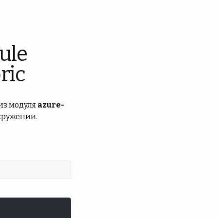
ule
ric
из модуля
azure-
кружении.