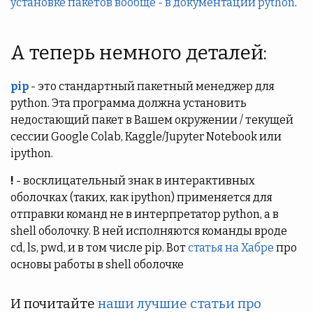
установке пакетов вообще - в документации python
.
А теперь немного деталей:
pip
- это стандартный пакетный менеджер для
python. Эта программа должна установить
недостающий пакет в Вашем окружении / текущей
сессии Google Colab, Kaggle/Jupyter Notebook или
ipython.
!
- восклицательный знак в интерактивных
оболочках (таких, как ipython) применяется для
отправки команд не в интерпретатор python, а в
shell оболочку. В ней исполняются команды вроде
cd, ls, pwd, и в том числе pip. Вот
статья на Хабре
про
основы работы в shell оболочке
И почитайте
наши лучшие статьи про