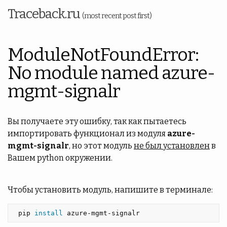
Traceback.ru
(most recent post first)
ModuleNotFoundError:
No module named azure-
mgmt-signalr
Вы получаете эту ошибку, так как пытаетесь
импортировать функционал из модуля
azure-
mgmt-signalr
, но этот модуль
не был установлен
в
Вашем python окружении.
Чтобы установить модуль, напишите в терминале:
 pip 
install 
azure-mgmt-signalr 