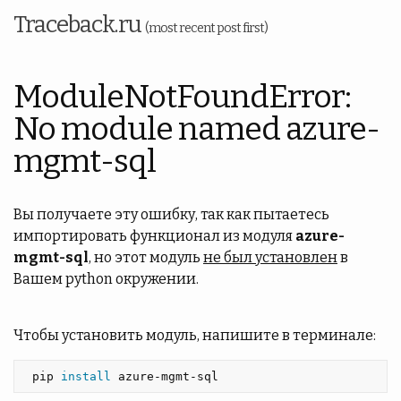
Traceback.ru
(most recent post first)
ModuleNotFoundError:
No module named azure-
mgmt-sql
Вы получаете эту ошибку, так как пытаетесь
импортировать функционал из модуля
azure-
mgmt-sql
, но этот модуль
не был установлен
в
Вашем python окружении.
Чтобы установить модуль, напишите в терминале:
 pip 
install 
azure-mgmt-sql 