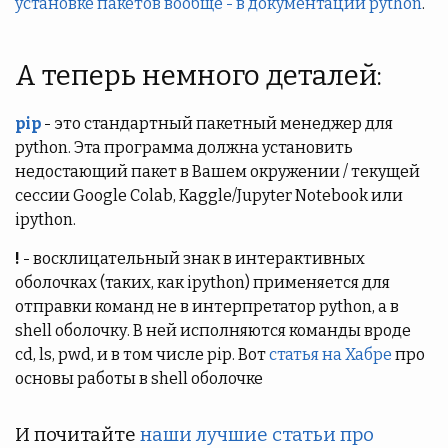
установке пакетов вообще - в документации python
.
А теперь немного деталей:
pip
- это стандартный пакетный менеджер для
python. Эта программа должна установить
недостающий пакет в Вашем окружении / текущей
сессии Google Colab, Kaggle/Jupyter Notebook или
ipython.
!
- восклицательный знак в интерактивных
оболочках (таких, как ipython) применяется для
отправки команд не в интерпретатор python, а в
shell оболочку. В ней исполняются команды вроде
cd, ls, pwd, и в том числе pip. Вот
статья на Хабре
про
основы работы в shell оболочке
И почитайте
наши лучшие статьи про