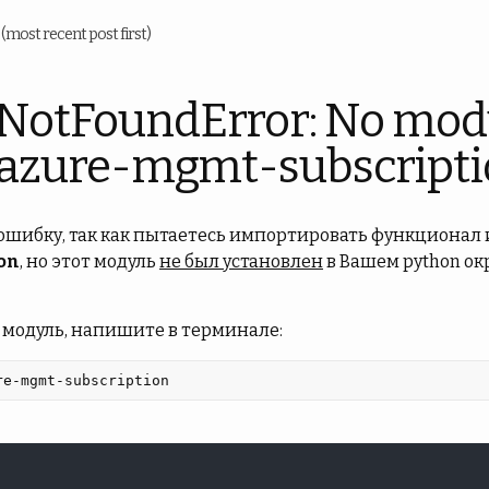
u
(most recent post first)
NotFoundError: No mod
azure-mgmt-subscripti
 ошибку, так как пытаетесь импортировать функционал 
on
, но этот модуль
не был установлен
в Вашем python ок
 модуль, напишите в терминале:
re-mgmt-subscription 