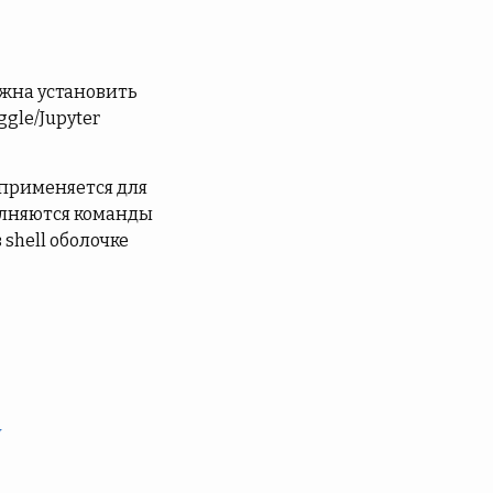
лжна установить
gle/Jupyter
 применяется для
полняются команды
 shell оболочке
y