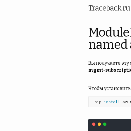
Traceback.r
Module
named 
Вы получаете эту
mgmt-subscripti
Чтобы установить
 pip 
install 
azu