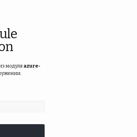
ule
on
из модуля
azure-
ружении.