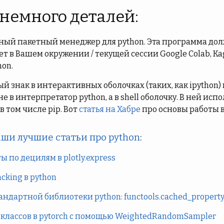
 немного деталей:
тный пакетный менеджер для python. Эта программа до
 в Вашем окружении / текущей сессии Google Colab, Kag
hon.
й знак в интерактивных оболочках (таких, как ipython)
е в интерпретатор python, а в shell оболочку. В ней ис
и в том числе pip. Вот
статья на Хабре
про основы работы в
ши лучшие статьи про python
:
 по децилям в plotly.express
king в python
андартной библиотеки python: functools.cached_propert
классов в pytorch с помощью WeightedRandomSampler