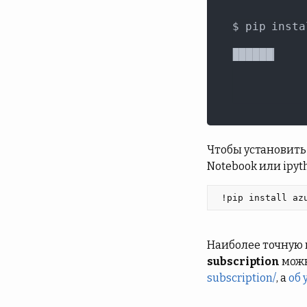
Чтобы установить 
Notebook или ipyt
 !pip install az
Наиболее точную 
subscription
можн
subscription/
, а
об 