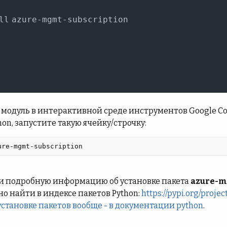
модуль в интерактивной среде инструментов Google Cola
hon, запустите такую ячейку/строчку:
ure-mgmt-subscription 
и подробную информацию об установке пакета
azure-m
о найти в индексе пакетов Python:
https://pypi.org/proj
установке пакетов вообще - в документации python
.