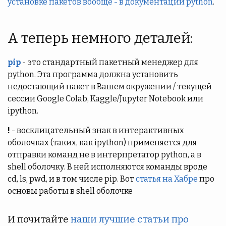
установке пакетов вообще - в документации python
.
А теперь немного деталей:
pip
- это стандартный пакетный менеджер для
python. Эта программа должна установить
недостающий пакет в Вашем окружении / текущей
сессии Google Colab, Kaggle/Jupyter Notebook или
ipython.
!
- восклицательный знак в интерактивных
оболочках (таких, как ipython) применяется для
отправки команд не в интерпретатор python, а в
shell оболочку. В ней исполняются команды вроде
cd, ls, pwd, и в том числе pip. Вот
статья на Хабре
про
основы работы в shell оболочке
И почитайте
наши лучшие статьи про