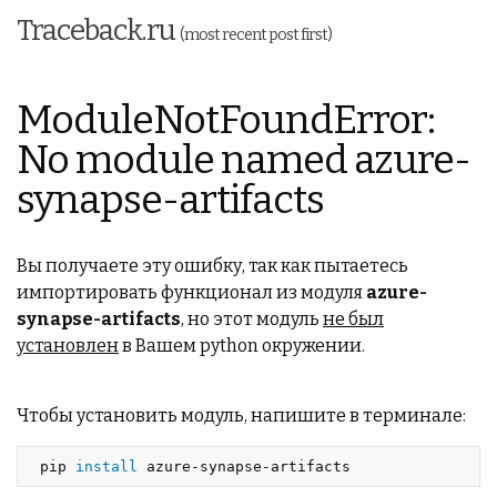
Traceback.ru
(most recent post first)
ModuleNotFoundError:
No module named azure-
synapse-artifacts
Вы получаете эту ошибку, так как пытаетесь
импортировать функционал из модуля
azure-
synapse-artifacts
, но этот модуль
не был
установлен
в Вашем python окружении.
Чтобы установить модуль, напишите в терминале:
 pip 
install 
azure-synapse-artifacts 