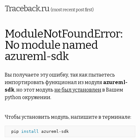
Traceback.ru
(most recent post first)
ModuleNotFoundError:
No module named
azureml-sdk
Вы получаете эту ошибку, так как пытаетесь
импортировать функционал из модуля
azureml-
sdk
, но этот модуль
не был установлен
в Вашем
python окружении.
Чтобы установить модуль, напишите в терминале:
 pip 
install 
azureml-sdk 