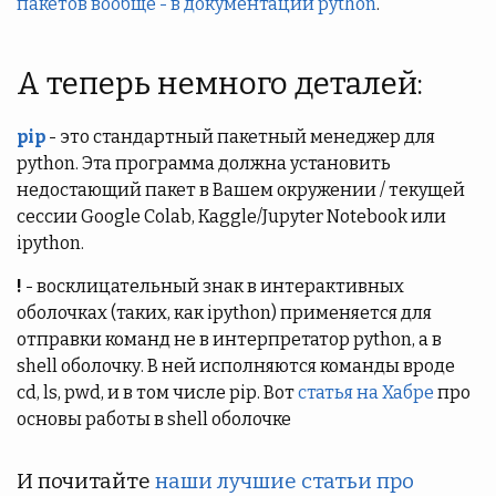
пакетов вообще - в документации python
.
А теперь немного деталей:
pip
- это стандартный пакетный менеджер для
python. Эта программа должна установить
недостающий пакет в Вашем окружении / текущей
сессии Google Colab, Kaggle/Jupyter Notebook или
ipython.
!
- восклицательный знак в интерактивных
оболочках (таких, как ipython) применяется для
отправки команд не в интерпретатор python, а в
shell оболочку. В ней исполняются команды вроде
cd, ls, pwd, и в том числе pip. Вот
статья на Хабре
про
основы работы в shell оболочке
И почитайте
наши лучшие статьи про