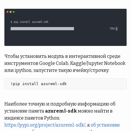
Чтобы установить модуль в интерактивной среде
инструментов Google Colab, Kaggle/Jupyter Notebook
или ipython, запустите такую ячейку/строчку:
 !pip install azureml-sdk 
Наиболее точную и подробную информацию об
установке пакета
azureml-sdk
можно найти в
индексе пакетов Python:
https://pypi.org/project/azureml-sdk/
, а
об установке