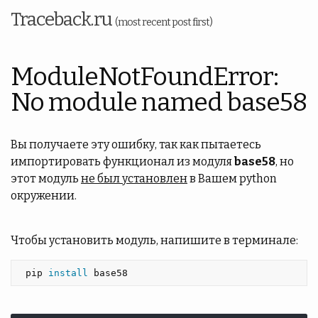
Traceback.ru
(most recent post first)
ModuleNotFoundError:
No module named base58
Вы получаете эту ошибку, так как пытаетесь
импортировать функционал из модуля
base58
, но
этот модуль
не был установлен
в Вашем python
окружении.
Чтобы установить модуль, напишите в терминале:
 pip 
install 
base58 