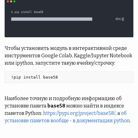
Чтобы установить модуль в интерактивной среде
инструментов Google Colab, Kaggle/Jupyter Notebook
или ipython, запустите такую ячейку/строчку:
 !pip install base58 
Наиболее точную и подробную информацию об
установке пакета
base58
можно найти в индексе
пакетов Python:
https://pypi.org/project/base58/
, а
об
установке пакетов вообще - в документации python
.