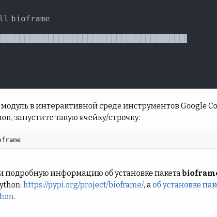
модуль в интерактивной среде инструментов Google Cola
hon, запустите такую ячейку/строчку:
oframe 
и подробную информацию об установке пакета
biofram
ython:
https://pypi.org/project/bioframe/
, а
об установке пак
thon
.