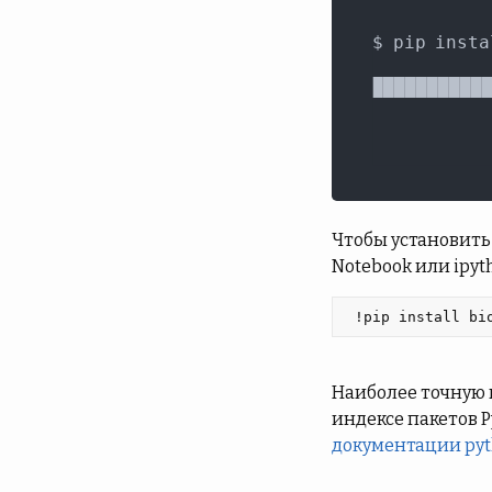
Чтобы установить 
Notebook или ipyt
 !pip install bi
Наиболее точную 
индексе пакетов P
документации py