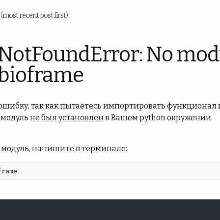
u
(most recent post first)
NotFoundError: No mod
bioframe
 ошибку, так как пытаетесь импортировать функционал 
т модуль
не был установлен
в Вашем python окружении.
 модуль, напишите в терминале:
frame 