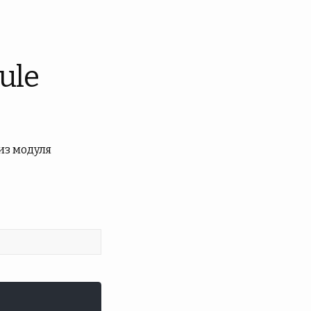
ule
из модуля