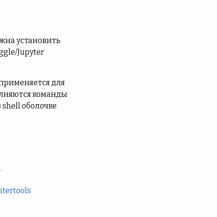
лжна установить
gle/Jupyter
 применяется для
полняются команды
 shell оболочке
y
tertools