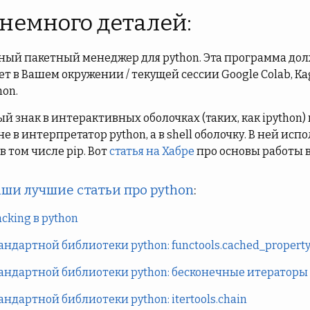
 немного деталей:
тный пакетный менеджер для python. Эта программа до
 в Вашем окружении / текущей сессии Google Colab, Kag
hon.
й знак в интерактивных оболочках (таких, как ipython)
е в интерпретатор python, а в shell оболочку. В ней ис
и в том числе pip. Вот
статья на Хабре
про основы работы в
ши лучшие статьи про python
:
king в python
андартной библиотеки python: functools.cached_propert
андартной библиотеки python: бесконечные итераторы i
андартной библиотеки python: itertools.chain