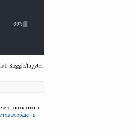
b, Kaggle/Jupyter
e
можно найти в
етов вообще - в