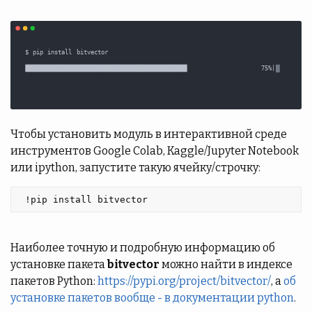
Чтобы установить модуль в интерактивной среде
инструментов Google Colab, Kaggle/Jupyter Notebook
или ipython, запустите такую ячейку/строчку:
 !pip install bitvector 
Наиболее точную и подробную информацию об
установке пакета
bitvector
можно найти в индексе
пакетов Python:
https://pypi.org/project/bitvector/
, а
об
установке пакетов вообще - в документации python
.