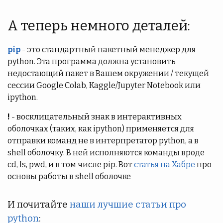
А теперь немного деталей:
pip
- это стандартный пакетный менеджер для
python. Эта программа должна установить
недостающий пакет в Вашем окружении / текущей
сессии Google Colab, Kaggle/Jupyter Notebook или
ipython.
!
- восклицательный знак в интерактивных
оболочках (таких, как ipython) применяется для
отправки команд не в интерпретатор python, а в
shell оболочку. В ней исполняются команды вроде
cd, ls, pwd, и в том числе pip. Вот
статья на Хабре
про
основы работы в shell оболочке
И почитайте
наши лучшие статьи про
python
: