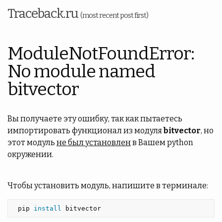
Traceback.ru
(most recent post first)
ModuleNotFoundError:
No module named
bitvector
Вы получаете эту ошибку, так как пытаетесь
импортировать функционал из модуля
bitvector
, но
этот модуль
не был установлен
в Вашем python
окружении.
Чтобы установить модуль, напишите в терминале:
 pip 
install 
bitvector 