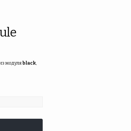
ule
из модуля
black
,