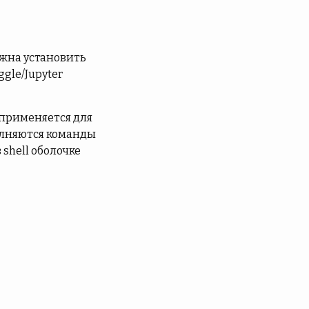
лжна установить
gle/Jupyter
 применяется для
полняются команды
 shell оболочке