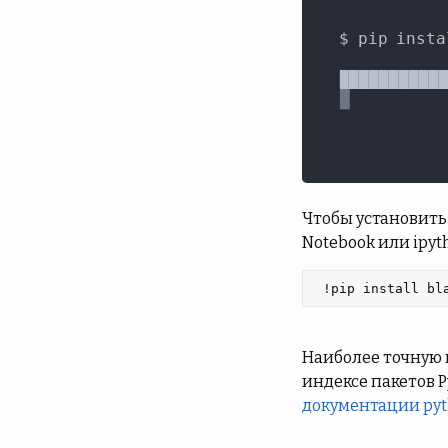
Чтобы установить 
Notebook или ipyt
 !pip install bl
Наиболее точную 
индексе пакетов P
документации py