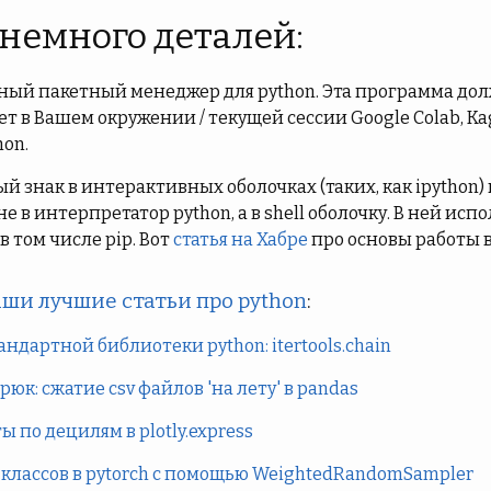
 немного деталей:
тный пакетный менеджер для python. Эта программа до
 в Вашем окружении / текущей сессии Google Colab, Kag
hon.
й знак в интерактивных оболочках (таких, как ipython)
е в интерпретатор python, а в shell оболочку. В ней ис
и в том числе pip. Вот
статья на Хабре
про основы работы в
ши лучшие статьи про python
:
андартной библиотеки python: itertools.chain
юк: сжатие csv файлов 'на лету' в pandas
 по децилям в plotly.express
классов в pytorch с помощью WeightedRandomSampler