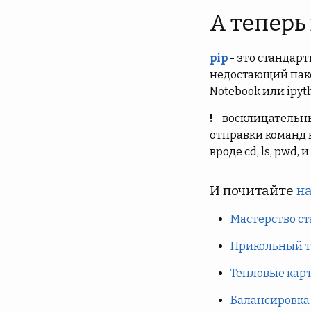
А теперь
pip
- это стандар
недостающий пакет
Notebook или ipyt
!
- восклицательны
отправки команд н
вроде cd, ls, pwd, 
И почитайте
на
Мастерство ст
Прикольный тр
Тепловые карты
Балансировка 