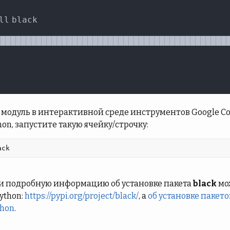
модуль в интерактивной среде инструментов Google Cola
hon, запустите такую ячейку/строчку:
ack 
и подробную информацию об установке пакета
black
мо
ython:
https://pypi.org/project/black/
, а
об установке пакето
thon
.