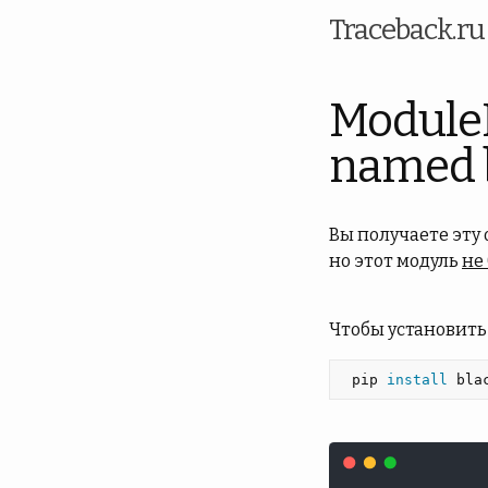
Traceback.r
Module
named 
Вы получаете эту
но этот модуль
не
Чтобы установить
 pip 
install 
bla