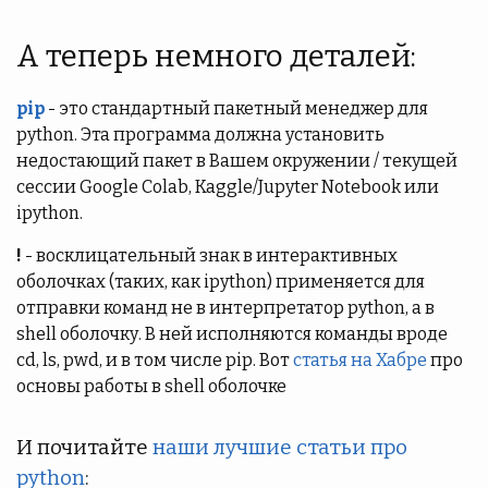
А теперь немного деталей:
pip
- это стандартный пакетный менеджер для
python. Эта программа должна установить
недостающий пакет в Вашем окружении / текущей
сессии Google Colab, Kaggle/Jupyter Notebook или
ipython.
!
- восклицательный знак в интерактивных
оболочках (таких, как ipython) применяется для
отправки команд не в интерпретатор python, а в
shell оболочку. В ней исполняются команды вроде
cd, ls, pwd, и в том числе pip. Вот
статья на Хабре
про
основы работы в shell оболочке
И почитайте
наши лучшие статьи про
python
: