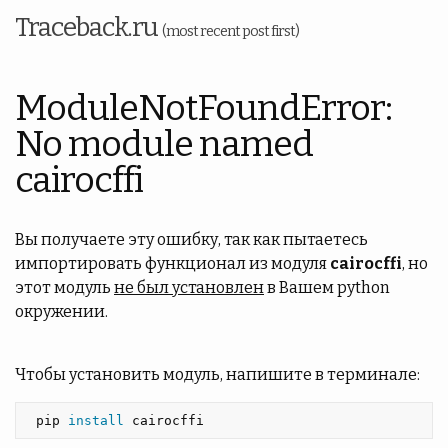
Traceback.ru
(most recent post first)
ModuleNotFoundError:
No module named
cairocffi
Вы получаете эту ошибку, так как пытаетесь
импортировать функционал из модуля
cairocffi
, но
этот модуль
не был установлен
в Вашем python
окружении.
Чтобы установить модуль, напишите в терминале:
 pip 
install 
cairocffi 