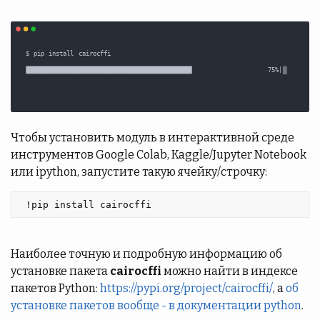
Чтобы установить модуль в интерактивной среде
инструментов Google Colab, Kaggle/Jupyter Notebook
или ipython, запустите такую ячейку/строчку:
 !pip install cairocffi 
Наиболее точную и подробную информацию об
установке пакета
cairocffi
можно найти в индексе
пакетов Python:
https://pypi.org/project/cairocffi/
, а
об
установке пакетов вообще - в документации python
.