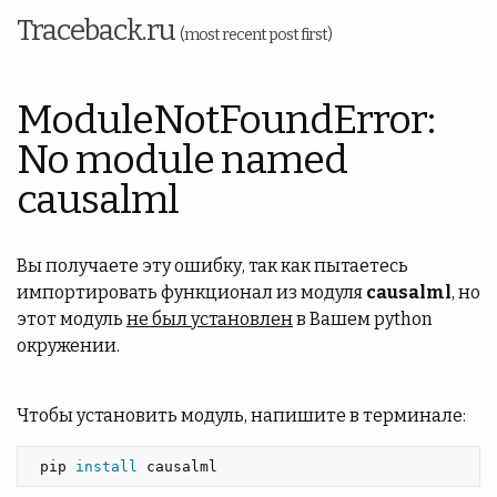
Traceback.ru
(most recent post first)
ModuleNotFoundError:
No module named
causalml
Вы получаете эту ошибку, так как пытаетесь
импортировать функционал из модуля
causalml
, но
этот модуль
не был установлен
в Вашем python
окружении.
Чтобы установить модуль, напишите в терминале:
 pip 
install 
causalml 