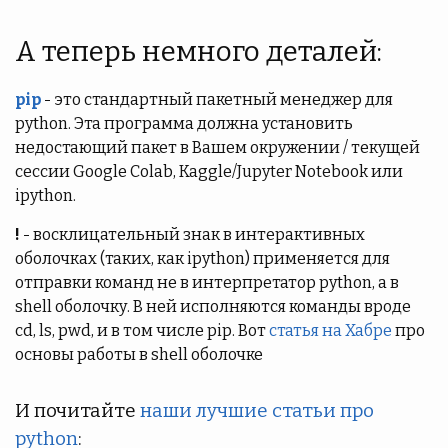
А теперь немного деталей:
pip
- это стандартный пакетный менеджер для
python. Эта программа должна установить
недостающий пакет в Вашем окружении / текущей
сессии Google Colab, Kaggle/Jupyter Notebook или
ipython.
!
- восклицательный знак в интерактивных
оболочках (таких, как ipython) применяется для
отправки команд не в интерпретатор python, а в
shell оболочку. В ней исполняются команды вроде
cd, ls, pwd, и в том числе pip. Вот
статья на Хабре
про
основы работы в shell оболочке
И почитайте
наши лучшие статьи про
python
: