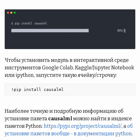
Чтобы установить модуль в интерактивной среде
инструментов Google Colab, Kaggle/Jupyter Notebook
или ipython, запустите такую ячейку/строчку:
 !pip install causalml 
Наиболее точную и подробную информацию об
установке пакета
causalml
можно найти в индексе
пакетов Python:
https://pypi.org/project/causalml/
, а
об
установке пакетов вообще - в документации python
.