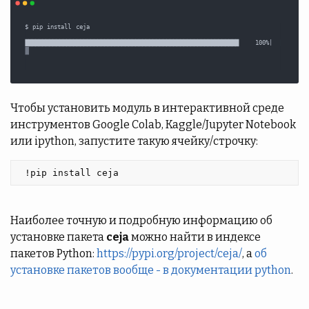
Чтобы установить модуль в интерактивной среде
инструментов Google Colab, Kaggle/Jupyter Notebook
или ipython, запустите такую ячейку/строчку:
 !pip install ceja 
Наиболее точную и подробную информацию об
установке пакета
ceja
можно найти в индексе
пакетов Python:
https://pypi.org/project/ceja/
, а
об
установке пакетов вообще - в документации python
.