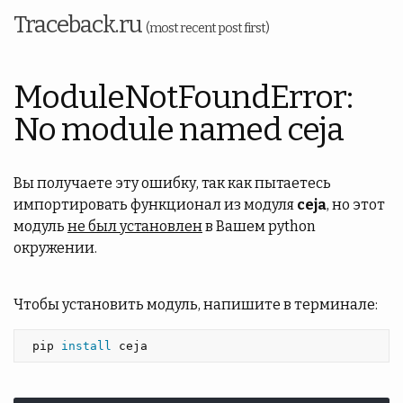
Traceback.ru
(most recent post first)
ModuleNotFoundError:
No module named ceja
Вы получаете эту ошибку, так как пытаетесь
импортировать функционал из модуля
ceja
, но этот
модуль
не был установлен
в Вашем python
окружении.
Чтобы установить модуль, напишите в терминале:
 pip 
install 
ceja 