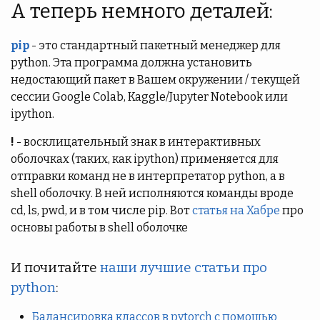
А теперь немного деталей:
pip
- это стандартный пакетный менеджер для
python. Эта программа должна установить
недостающий пакет в Вашем окружении / текущей
сессии Google Colab, Kaggle/Jupyter Notebook или
ipython.
!
- восклицательный знак в интерактивных
оболочках (таких, как ipython) применяется для
отправки команд не в интерпретатор python, а в
shell оболочку. В ней исполняются команды вроде
cd, ls, pwd, и в том числе pip. Вот
статья на Хабре
про
основы работы в shell оболочке
И почитайте
наши лучшие статьи про
python
:
Балансировка классов в pytorch с помощью