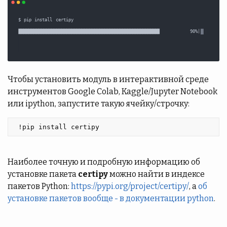
Чтобы установить модуль в интерактивной среде
инструментов Google Colab, Kaggle/Jupyter Notebook
или ipython, запустите такую ячейку/строчку:
 !pip install certipy 
Наиболее точную и подробную информацию об
установке пакета
certipy
можно найти в индексе
пакетов Python:
https://pypi.org/project/certipy/
, а
об
установке пакетов вообще - в документации python
.