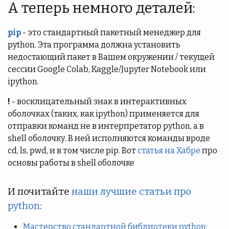
А теперь немного деталей:
pip
- это стандартный пакетный менеджер для
python. Эта программа должна установить
недостающий пакет в Вашем окружении / текущей
сессии Google Colab, Kaggle/Jupyter Notebook или
ipython.
!
- восклицательный знак в интерактивных
оболочках (таких, как ipython) применяется для
отправки команд не в интерпретатор python, а в
shell оболочку. В ней исполняются команды вроде
cd, ls, pwd, и в том числе pip. Вот
статья на Хабре
про
основы работы в shell оболочке
И почитайте
наши лучшие статьи про
python
:
Мастерство стандартной библиотеки python: