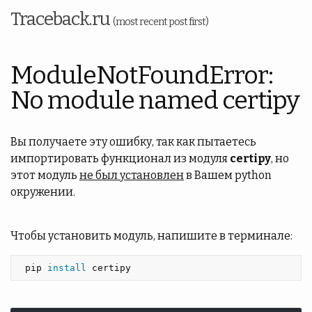
Traceback.ru
(most recent post first)
ModuleNotFoundError:
No module named certipy
Вы получаете эту ошибку, так как пытаетесь
импортировать функционал из модуля
certipy
, но
этот модуль
не был установлен
в Вашем python
окружении.
Чтобы установить модуль, напишите в терминале:
 pip 
install 
certipy 