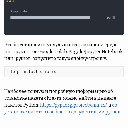
Чтобы установить модуль в интерактивной среде
инструментов Google Colab, Kaggle/Jupyter Notebook
или ipython, запустите такую ячейку/строчку:
 !pip install chia-rs 
Наиболее точную и подробную информацию об
установке пакета
chia-rs
можно найти в индексе
пакетов Python:
https://pypi.org/project/chia-rs/
, а
об
установке пакетов вообще - в документации python
.