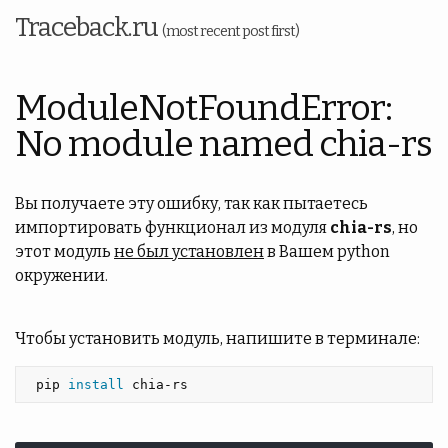
Traceback.ru
(most recent post first)
ModuleNotFoundError:
No module named chia-rs
Вы получаете эту ошибку, так как пытаетесь
импортировать функционал из модуля
chia-rs
, но
этот модуль
не был установлен
в Вашем python
окружении.
Чтобы установить модуль, напишите в терминале:
 pip 
install 
chia-rs 