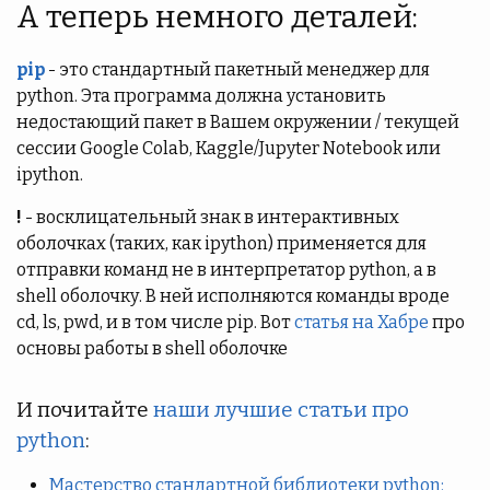
А теперь немного деталей:
pip
- это стандартный пакетный менеджер для
python. Эта программа должна установить
недостающий пакет в Вашем окружении / текущей
сессии Google Colab, Kaggle/Jupyter Notebook или
ipython.
!
- восклицательный знак в интерактивных
оболочках (таких, как ipython) применяется для
отправки команд не в интерпретатор python, а в
shell оболочку. В ней исполняются команды вроде
cd, ls, pwd, и в том числе pip. Вот
статья на Хабре
про
основы работы в shell оболочке
И почитайте
наши лучшие статьи про
python
:
Мастерство стандартной библиотеки python: