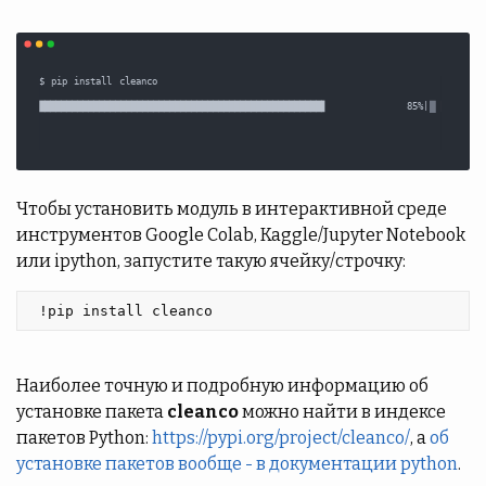
Чтобы установить модуль в интерактивной среде
инструментов Google Colab, Kaggle/Jupyter Notebook
или ipython, запустите такую ячейку/строчку:
 !pip install cleanco 
Наиболее точную и подробную информацию об
установке пакета
cleanco
можно найти в индексе
пакетов Python:
https://pypi.org/project/cleanco/
, а
об
установке пакетов вообще - в документации python
.