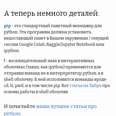
А теперь немного деталей:
pip
- это стандартный пакетный менеджер для
python. Эта программа должна установить
недостающий пакет в Вашем окружении / текущей
сессии Google Colab, Kaggle/Jupyter Notebook или
ipython.
!
- восклицательный знак в интерактивных
оболочках (таких, как ipython) применяется для
отправки команд не в интерпретатор python, а в
shell оболочку. В ней исполняются команды вроде
cd, ls, pwd, и в том числе pip. Вот
статья на Хабре
про
основы работы в shell оболочке
И почитайте
наши лучшие статьи про
python
: