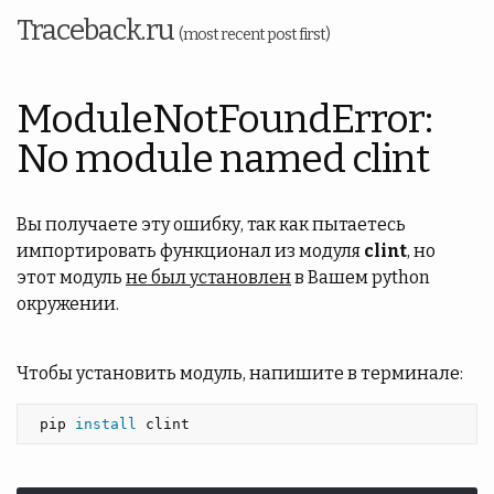
Traceback.ru
(most recent post first)
ModuleNotFoundError:
No module named clint
Вы получаете эту ошибку, так как пытаетесь
импортировать функционал из модуля
clint
, но
этот модуль
не был установлен
в Вашем python
окружении.
Чтобы установить модуль, напишите в терминале:
 pip 
install 
clint 