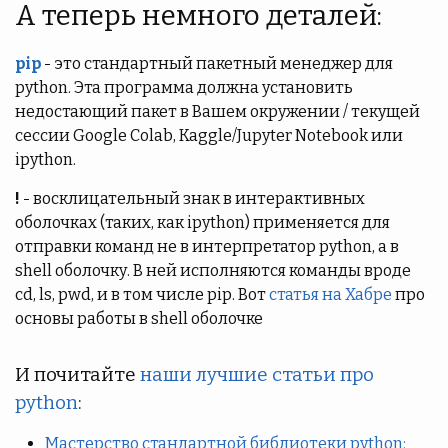
А теперь немного деталей:
pip
- это стандартный пакетный менеджер для
python. Эта программа должна установить
недостающий пакет в Вашем окружении / текущей
сессии Google Colab, Kaggle/Jupyter Notebook или
ipython.
!
- восклицательный знак в интерактивных
оболочках (таких, как ipython) применяется для
отправки команд не в интерпретатор python, а в
shell оболочку. В ней исполняются команды вроде
cd, ls, pwd, и в том числе pip. Вот
статья на Хабре
про
основы работы в shell оболочке
И почитайте
наши лучшие статьи про
python
:
Мастерство стандартной библиотеки python: