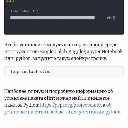
Чтобы установить модуль в интерактивной среде
инструментов Google Colab, Kaggle/Jupyter Notebook
или ipython, запустите такую ячейку/строчку:
 !pip install clint 
Наиболее точную и подробную информацию об
установке пакета
clint
можно найти в индексе
пакетов Python:
https://pypi.org/project/clint/
, а
об
установке пакетов вообще - в документации python
.