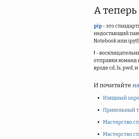
А теперь
pip
- это стандар
недостающий пакет
Notebook или ipyt
!
- восклицательны
отправки команд н
вроде cd, ls, pwd, 
И почитайте
на
Изящный unpac
Прикольный тр
Мастерство ст
Мастерство ст