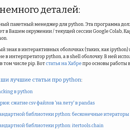
 немного деталей:
тный пакетный менеджер для python. Эта программа до
 в Вашем окружении / текущей сессии Google Colab, Kag
hon.
й знак в интерактивных оболочках (таких, как ipython)
е в интерпретатор python, а в shell оболочку. В ней ис
и в том числе pip. Вот
статья на Хабре
про основы работы в
ши лучшие статьи про python
:
king в python
юк: сжатие csv файлов 'на лету' в pandas
андартной библиотеки python: бесконечные итераторы i
андартной библиотеки python: itertools.chain