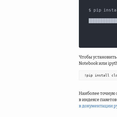
Чтобы установить 
Notebook или ipyt
 !pip install cl
Наиболее точную 
в индексе пакетов
в документации p