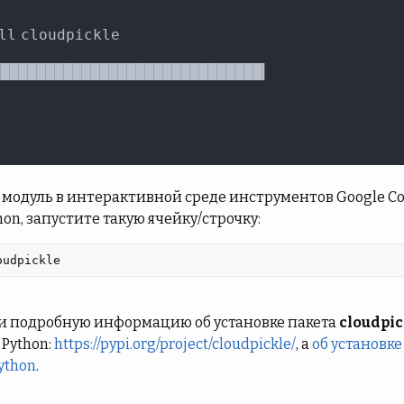
модуль в интерактивной среде инструментов Google Cola
hon, запустите такую ячейку/строчку:
oudpickle 
и подробную информацию об установке пакета
cloudpic
 Python:
https://pypi.org/project/cloudpickle/
, а
об установке
ython
.