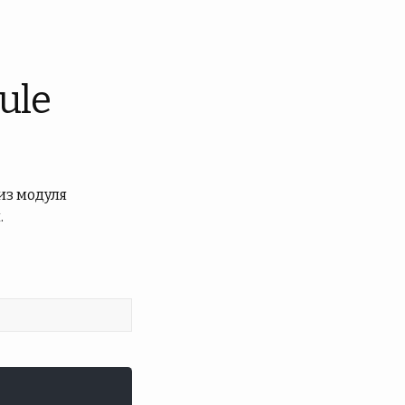
ule
из модуля
.