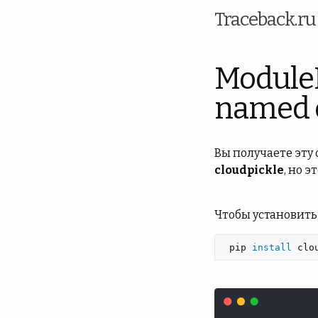
Traceback.r
Module
named 
Вы получаете эту
cloudpickle
, но э
Чтобы установить
 pip 
install 
clo