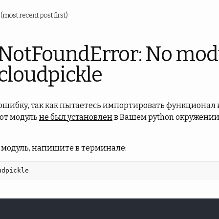
u
(most recent post first)
NotFoundError: No mod
cloudpickle
 ошибку, так как пытаетесь импортировать функционал 
тот модуль
не был установлен
в Вашем python окружении
 модуль, напишите в терминале:
udpickle 