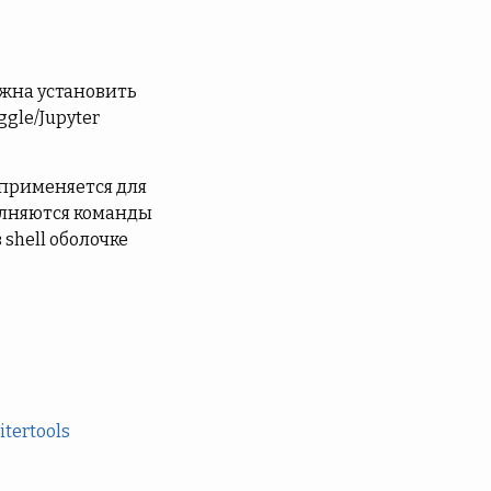
лжна установить
gle/Jupyter
 применяется для
полняются команды
 shell оболочке
tertools