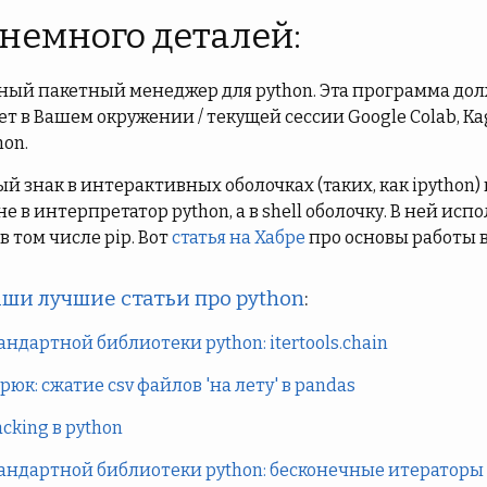
 немного деталей:
тный пакетный менеджер для python. Эта программа до
 в Вашем окружении / текущей сессии Google Colab, Kag
hon.
й знак в интерактивных оболочках (таких, как ipython)
е в интерпретатор python, а в shell оболочку. В ней ис
и в том числе pip. Вот
статья на Хабре
про основы работы в
ши лучшие статьи про python
:
андартной библиотеки python: itertools.chain
юк: сжатие csv файлов 'на лету' в pandas
king в python
андартной библиотеки python: бесконечные итераторы i