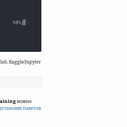
b, Kaggle/Jupyter
laining
можно
 установке пакетов