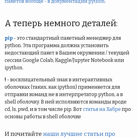
пакетов вообще - в документации python
.
А теперь немного деталей:
pip
- это стандартный пакетный менеджер для
python. Эта программа должна установить
недостающий пакет в Вашем окружении / текущей
сессии Google Colab, Kaggle/Jupyter Notebook или
ipython.
!
- восклицательный знак в интерактивных
оболочках (таких, как ipython) применяется для
отправки команд не в интерпретатор python, а в
shell оболочку. В ней исполняются команды вроде
cd, ls, pwd, и в том числе pip. Вот
статья на Хабре
про
основы работы в shell оболочке
И почитайте
наши лучшие статьи про