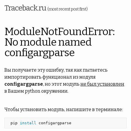
Traceback.ru
(most recent post first)
ModuleNotFoundError:
No module named
configargparse
Вы получаете эту ошибку, так как пытаетесь
импортировать функционал из модуля
configargparse
, но этот модуль
не был установлен
в Вашем python окружении.
Чтобы установить модуль, напишите в терминале:
 pip 
install 
configargparse 