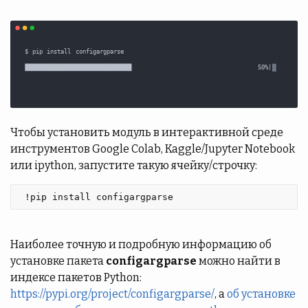
Чтобы установить модуль в интерактивной среде
инструментов Google Colab, Kaggle/Jupyter Notebook
или ipython, запустите такую ячейку/строчку:
 !pip install configargparse 
Наиболее точную и подробную информацию об
установке пакета
configargparse
можно найти в
индексе пакетов Python:
https://pypi.org/project/configargparse/
, а
об установке